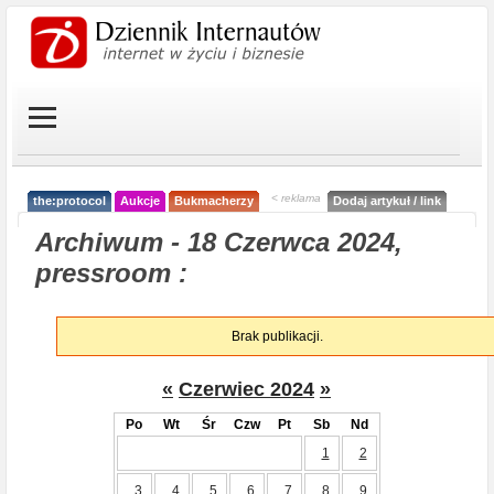
< reklama
the:protocol
Aukcje
Bukmacherzy
Dodaj artykuł / link
Archiwum - 18 Czerwca 2024,
pressroom :
Brak publikacji.
«
Czerwiec 2024
»
Po
Wt
Śr
Czw
Pt
Sb
Nd
1
2
3
4
5
6
7
8
9