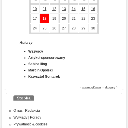
10
11
12
13
14
15
16
17
18
19
20
21
22
23
24
25
26
27
28
29
30
Autorzy
Wszyscy
Artykuł sponsorowany
Sabina Iling
Marcin Opolski
Krzysztof Gontarek
«
strona główna
-
do góry
^
Stopka
O nas
|
Redakcja
Wywiady
|
Porady
Prywatność
&
cookies