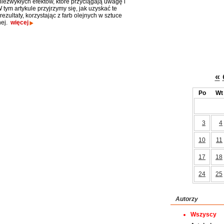
niezwykłych efektów, które przyciągają uwagę i
W tym artykule przyjrzymy się, jak uzyskać te
ezultaty, korzystając z farb olejnych w sztuce
nej.
więcej
«
Po
Wt
3
4
10
11
17
18
24
25
Autorzy
Wszyscy