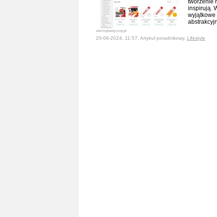
tworzenie 
inspirują. 
wyjątkowe r
abstrakcyj
stormplastyczny.pl
20-06-2024, 11:57, Artykuł poradnikowy,
Lifestyle