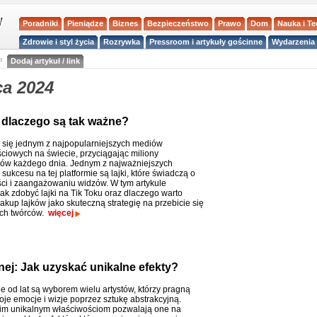
Poradniki
Pieniądze
Biznes
Bezpieczeństwo
Prawo
Dom
Nauka i T
Zdrowie i styl życia
Rozrywka
Pressroom i artykuły gościnne
Wydarzenia 
a
Dodaj artykuł / link
ca 2024
 i dlaczego są tak ważne?
ał się jednym z najpopularniejszych mediów
ciowych na świecie, przyciągając miliony
ów każdego dnia. Jednym z najważniejszych
ukcesu na tej platformie są lajki, które świadczą o
ci i zaangażowaniu widzów. W tym artykule
ak zdobyć lajki na Tik Toku oraz dlaczego warto
akup lajków jako skuteczną strategię na przebicie się
ych twórców.
więcej
nej: Jak uzyskać unikalne efekty?
e od lat są wyborem wielu artystów, którzy pragną
oje emocje i wizje poprzez sztukę abstrakcyjną.
im unikalnym właściwościom pozwalają one na