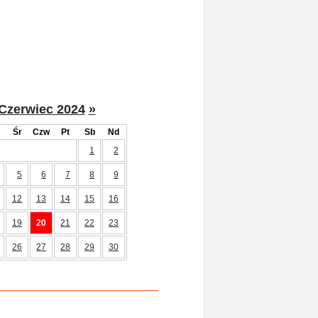
Czerwiec 2024
»
Śr
Czw
Pt
Sb
Nd
1
2
5
6
7
8
9
12
13
14
15
16
19
20
21
22
23
26
27
28
29
30