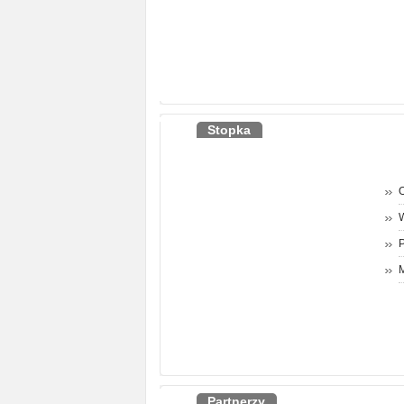
Stopka
O
P
M
Partnerzy