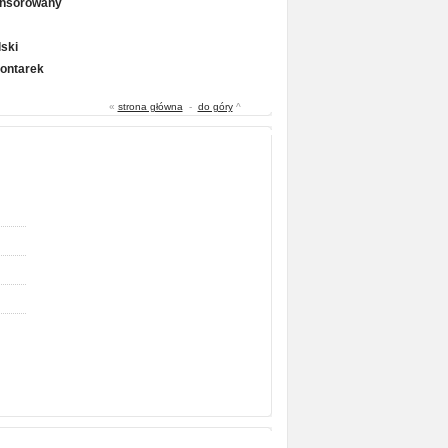
onsorowany
ski
Gontarek
«
strona główna
-
do góry
^