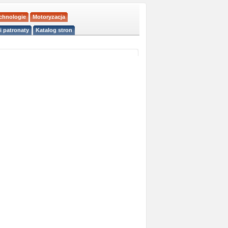
echnologie
Motoryzacja
i patronaty
Katalog stron