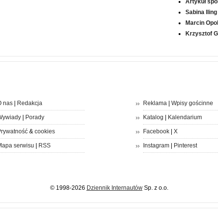
Artykuł sp
Sabina Iling
Marcin Opol
Krzysztof 
 nas
|
Redakcja
Reklama
|
Wpisy gościnne
Wywiady
|
Porady
Katalog
|
Kalendarium
rywatność
&
cookies
Facebook
|
X
apa serwisu
|
RSS
Instagram
|
Pinterest
© 1998-2026
Dziennik Internautów
Sp. z o.o.