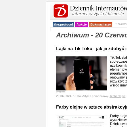
< reklam
the:protocol
Aukcje
Bukmacherzy
Archiwum - 20 Czerw
Lajki na Tik Toku - jak je zdobyć
Tik Tok st
społecznoś
użytkownik
elementów s
popularnoś
omówimy, j
rozważyć z
wśród inn
Unsplash
20-06-2024, 13:04, Artykuł poradnikowy,
Technologie
Farby olejne w sztuce abstrakcyj
Farby olejn
wyrazić sw
Dzięki swo