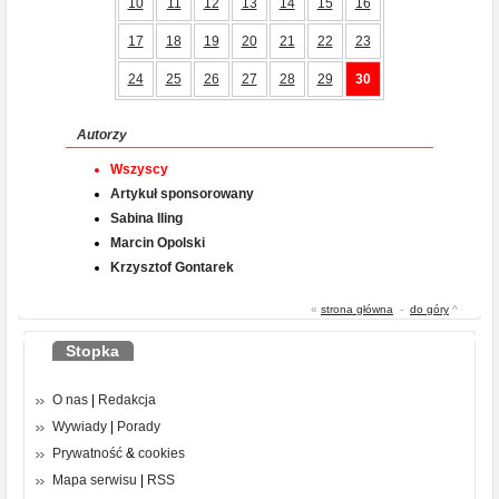
10
11
12
13
14
15
16
17
18
19
20
21
22
23
24
25
26
27
28
29
30
Autorzy
Wszyscy
Artykuł sponsorowany
Sabina Iling
Marcin Opolski
Krzysztof Gontarek
«
strona główna
-
do góry
^
Stopka
O nas
|
Redakcja
Wywiady
|
Porady
Prywatność
&
cookies
Mapa serwisu
|
RSS