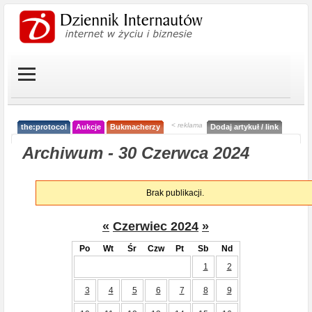
< reklama
the:protocol
Aukcje
Bukmacherzy
Dodaj artykuł / link
Archiwum - 30 Czerwca 2024
Brak publikacji.
«
Czerwiec 2024
»
Po
Wt
Śr
Czw
Pt
Sb
Nd
1
2
3
4
5
6
7
8
9