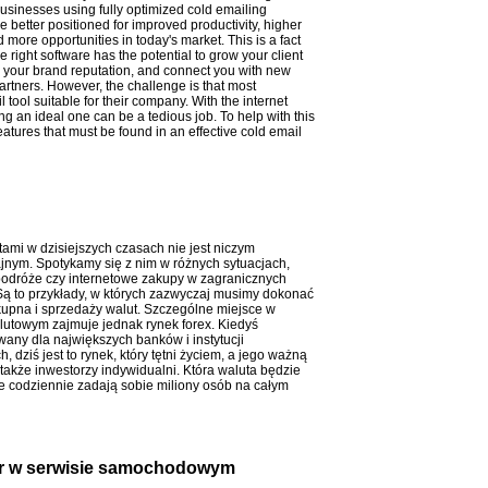
usinesses using fully optimized cold emailing
e better positioned for improved productivity, higher
 more opportunities in today's market. This is a fact
 right software has the potential to grow your client
d your brand reputation, and connect you with new
rtners. However, the challenge is that most
tool suitable for their company. With the internet
ng an ideal one can be a tedious job. To help with this
 features that must be found in an effective cold email
tami w dzisiejszych czasach nie jest niczym
nym. Spotykamy się z nim w różnych sytuacjach,
 podróże czy internetowe zakupy w zagranicznych
Są to przykłady, w których zazwyczaj musimy dokonać
 kupna i sprzedaży walut. Szczególne miejsce w
lutowym zajmuje jednak rynek forex. Kiedyś
any dla największych banków i instytucji
, dziś jest to rynek, który tętni życiem, a jego ważną
 także inwestorzy indywidualni. Która waluta będzie
nie codziennie zadają sobie miliony osób na całym
ner w serwisie samochodowym