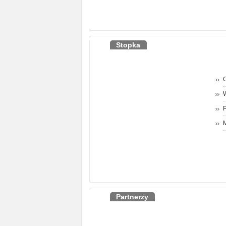
Stopka
O
P
M
Partnerzy