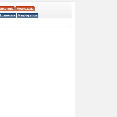
echnologie
Motoryzacja
i patronaty
Katalog stron