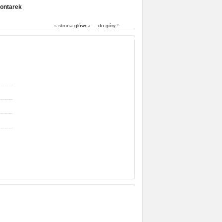
Gontarek
«
strona główna
-
do góry
^