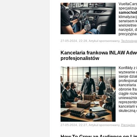
VueltaCars
specjalizuj
samochod
klimatyzac
serwisem kl
wieloletni
narzędzi, d
precyzyjna
27-05-2024, 22:28, Artykuł sponsorowany,
Technologi
Kancelaria frankowa INLAW Adwo
profesjonalistów
Konflikty 
wyzwanie d
swoje dzia
profesjon
kancelaria
obronie fr
ciągle roz
unieważnie
reprezento
kancelarii
skuteczną 
27-05-2024, 22:27, Artykuł sponsorowany,
Pieniądze
How To Grow an Audience on Li