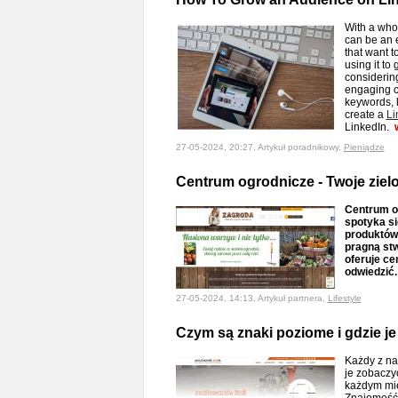
With a who
can be an e
that want 
using it to
considering
engaging c
keywords, 
create a
Li
LinkedIn.
27-05-2024, 20:27, Artykuł poradnikowy,
Pieniądze
Centrum ogrodnicze - Twoje ziel
Centrum og
spotyka s
produktów.
pragną stw
oferuje ce
odwiedzić.
27-05-2024, 14:13, Artykuł partnera,
Lifestyle
Czym są znaki poziome i gdzie j
Każdy z na
je zobaczy
każdym mie