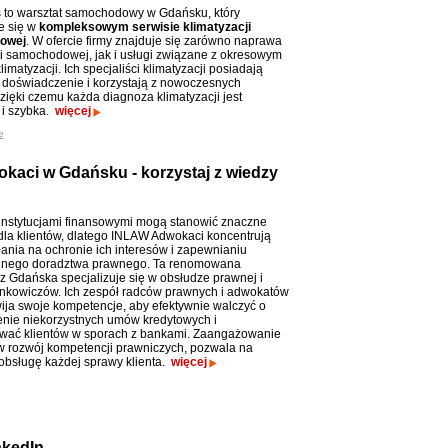
 to warsztat samochodowy w Gdańsku, który
e się w
kompleksowym serwisie klimatyzacji
owej
. W ofercie firmy znajduje się zarówno naprawa
ji samochodowej, jak i usługi związane z okresowym
imatyzacji. Ich specjaliści klimatyzacji posiadają
e doświadczenie i korzystają z nowoczesnych
zięki czemu każda diagnoza klimatyzacji jest
 i szybka.
więcej
e
kaci w Gdańsku - korzystaj z wiedzy
z instytucjami finansowymi mogą stanowić znaczne
la klientów, dlatego INLAW Adwokaci koncentrują
łania na ochronie ich interesów i zapewnianiu
alnego doradztwa prawnego. Ta renomowana
 z Gdańska specjalizuje się w obsłudze prawnej i
ankowiczów. Ich zespół radców prawnych i adwokatów
wija swoje kompetencje, aby efektywnie walczyć o
nie niekorzystnych umów kredytowych i
wać klientów w sporach z bankami. Zaangażowanie
 w rozwój kompetencji prawniczych, pozwala na
obsługę każdej sprawy klienta.
więcej
nkedIn