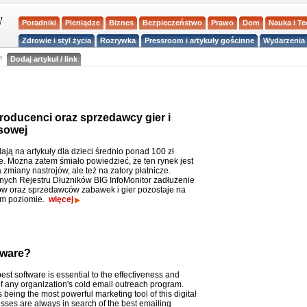
Poradniki
Pieniądze
Biznes
Bezpieczeństwo
Prawo
Dom
Nauka i T
Zdrowie i styl życia
Rozrywka
Pressroom i artykuły gościnne
Wydarzenia 
a
Dodaj artykuł / link
roducenci oraz sprzedawcy gier i
sowej
ają na artykuły dla dzieci średnio ponad 100 zł
e. Można zatem śmiało powiedzieć, że ten rynek jest
zmiany nastrojów, ale też na zatory płatnicze.
ych Rejestru Dłużników BIG InfoMonitor zadłużenie
w oraz sprzedawców zabawek i gier pozostaje na
im poziomie.
więcej
tware?
est software is essential to the effectiveness and
of any organization's cold email outreach program.
 being the most powerful marketing tool of this digital
sses are always in search of the best emailing