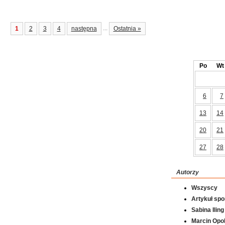
...
1
2
3
4
następna
Ostatnia »
Po
Wt
6
7
13
14
20
21
27
28
Autorzy
Wszyscy
Artykuł sp
Sabina Iling
Marcin Opol