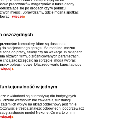
ich przeznaczenia znacząco wpływa na
ństwo pracowników magazynów, a także osoby
poruszające się po drogach czy w pobliżu
znych miejsc. Sprawdzamy, gdzie można spotkać
etować.
więcej
la oszczędnych
 przenośne komputery, które są doskonałą
ą do stacjonarnego sprzętu. Są mobilne, można
ze sobą do pracy, szkoły czy na wakacje. W sklepach
nia różnych firmy, o zróżnicowanych parametrach.
re chcą zaoszczędzić na sprzęcie, mogą wybrać
 pracy poleasingowe. Dlaczego warto kupić laptopy
?
więcej
 funkcjonalność w jednym
ze z wkładami są alternatywą dla tradycyjnych
. Przede wszystkim nie zawierają substancji
, zatem ich wpływ na układ oddechowy jest mniej
 Oczywiście trzeba znaleźć odpowiedni podgrzewacz
 uwagę zasługuje model Nexone. Co warto o nim
?
więcej