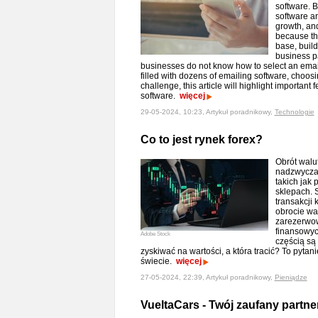
software. B
software ar
growth, and
because the
base, buil
business pa
businesses do not know how to select an email 
filled with dozens of emailing software, choosi
challenge, this article will highlight important
software.
więcej
29-05-2024, 10:23, Artykuł poradnikowy,
Technologie
Co to jest rynek forex?
Obrót walu
nadzwyczaj
takich jak
sklepach. 
transakcji
obrocie wa
zarezerwow
finansowych
Adobe Stock
częścią są
zyskiwać na wartości, a która tracić? To pyta
świecie.
więcej
27-05-2024, 22:39, Artykuł poradnikowy,
Pieniądze
VueltaCars - Twój zaufany part