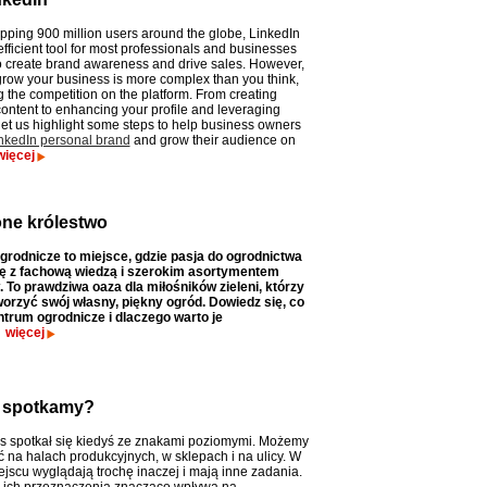
pping 900 million users around the globe, LinkedIn
fficient tool for most professionals and businesses
to create brand awareness and drive sales. However,
 grow your business is more complex than you think,
 the competition on the platform. From creating
ontent to enhancing your profile and leveraging
let us highlight some steps to help business owners
nkedIn personal brand
and grow their audience on
więcej
one królestwo
rodnicze to miejsce, gdzie pasja do ogrodnictwa
ię z fachową wiedzą i szerokim asortymentem
 To prawdziwa oaza dla miłośników zieleni, którzy
orzyć swój własny, piękny ogród. Dowiedz się, co
ntrum ogrodnicze i dlaczego warto je
więcej
e spotkamy?
s spotkał się kiedyś ze znakami poziomymi. Możemy
ć na halach produkcyjnych, w sklepach i na ulicy. W
jscu wyglądają trochę inaczej i mają inne zadania.