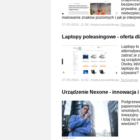
Znajomość 
bezpiecze
prywatne, 
niebezpiec
malowanie znaków poziomych i jak je interpr
27-05-2024, 11:56, Artykuł poradnikowy,
Pieniądze
Laptopy poleasingowe - oferta d
Laptopy to
alternatyw
zabrać je 
są urządze
Osoby, któ
laptopy do
używane
27-05-2024, 11:02, Artykuł poradnikowy,
Technologie
Urządzenie Nexone - innowacja i
Podgrzewac
papierosów
smolistych
inwazyjny.
i tutaj na
wiedzieć
Adobe Stock