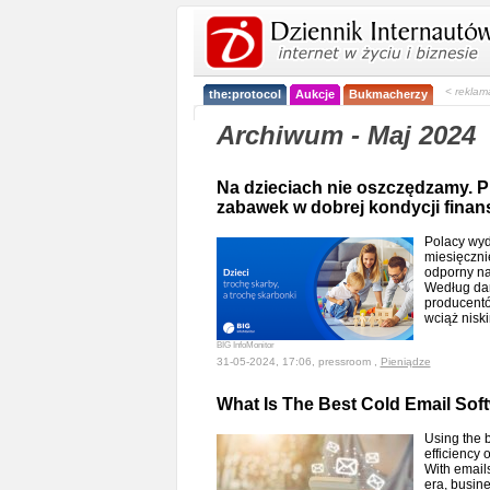
< reklam
the:protocol
Aukcje
Bukmacherzy
Archiwum - Maj 2024
Na dzieciach nie oszczędzamy. P
zabawek w dobrej kondycji finan
Polacy wyd
miesięczni
odporny na 
Według dan
producentó
wciąż nisk
BIG InfoMonitor
31-05-2024, 17:06, pressroom ,
Pieniądze
What Is The Best Cold Email Sof
Using the b
efficiency 
With emails
era, busine