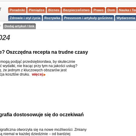
Poradniki
Pieniądze
Biznes
Bezpieczeństwo
Prawo
Dom
Nauka i T
Zdrowie i styl życia
Rozrywka
Pressroom i artykuły gościnne
Wydarzenia 
a
Dodaj artykuł / link
024
ie? Oszczędna recepta na trudne czasy
i mogą podjąć przedsiębiorstwa, by skutecznie
 wydatki, nie tracąc przy tym na jakości usług?
ę, że jednym z kluczowych obszarów jest
cja kosztów druku.
więcej
grafia dostosowuje się do oczekiwań
igraficzna otworzyła się na nowe możliwości. Zmiany
ą niemal w każdej dziedzinie – od bardziej