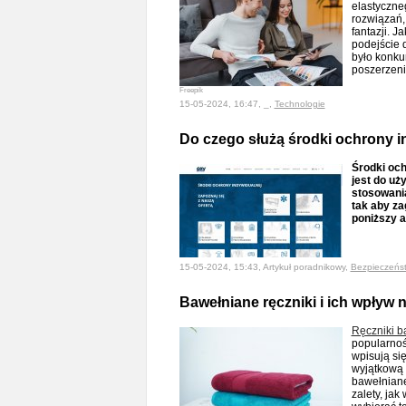
elastyczne
rozwiązań, 
fantazji. 
podejście d
było konku
poszerzeni
Freepik
15-05-2024, 16:47, _,
Technologie
Do czego służą środki ochrony i
Środki och
jest do uż
stosowania
tak aby za
poniższy a
15-05-2024, 15:43, Artykuł poradnikowy,
Bezpieczeńs
Bawełniane ręczniki i ich wpływ 
Ręczniki b
popularnoś
wpisują si
wyjątkową 
bawełniane 
zalety, ja