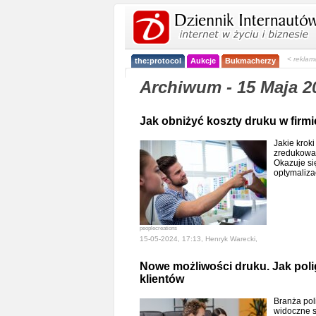
< reklam
the:protocol
Aukcje
Bukmacherzy
Archiwum - 15 Maja 2
Jak obniżyć koszty druku w firm
Jakie krok
zredukować
Okazuje si
optymaliza
peoplecreations
15-05-2024, 17:13, Henryk Warecki,
Nowe możliwości druku. Jak poli
klientów
Branża pol
widoczne s