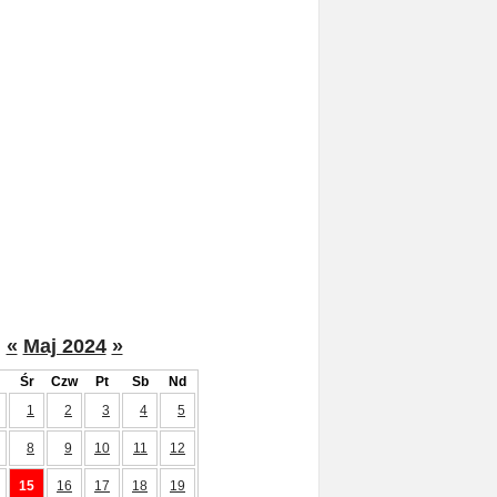
«
Maj 2024
»
Śr
Czw
Pt
Sb
Nd
1
2
3
4
5
8
9
10
11
12
15
16
17
18
19