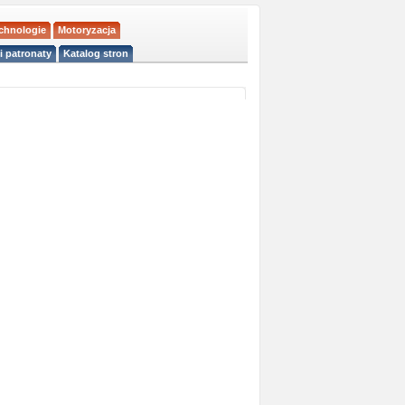
echnologie
Motoryzacja
i patronaty
Katalog stron