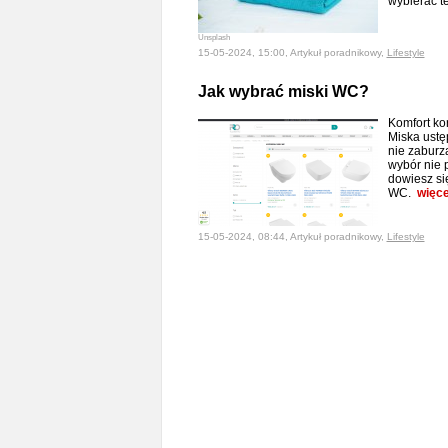
wybierać t
Unsplash
15-05-2024, 15:00, Artykuł poradnikowy,
Lifestyle
Jak wybrać miski WC?
Komfort kor
Miska ust
nie zaburz
wybór nie 
dowiesz si
WC.
więce
15-05-2024, 08:44, Artykuł poradnikowy,
Lifestyle