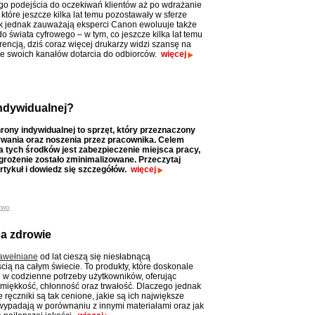
go podejścia do oczekiwań klientów aż po wdrażanie
które jeszcze kilka lat temu pozostawały w sferze
Jak jednak zauważają eksperci Canon ewoluuje także
o świata cyfrowego – w tym, co jeszcze kilka lat temu
rencją, dziś coraz więcej drukarzy widzi szansę na
e swoich kanałów dotarcia do odbiorców.
więcej
ndywidualnej?
rony indywidualnej to sprzęt, który przeznaczony
ywania oraz noszenia przez pracownika. Celem
 tych środków jest zabezpieczenie miejsca pracy,
grożenie zostało zminimalizowane. Przeczytaj
rtykuł i dowiedz się szczegółów.
więcej
two
na zdrowie
awełniane
od lat cieszą się niesłabnącą
cią na całym świecie. To produkty, które doskonale
ę w codzienne potrzeby użytkowników, oferując
miękkość, chłonność oraz trwałość. Dlaczego jednak
ręczniki są tak cenione, jakie są ich największe
k wypadają w porównaniu z innymi materiałami oraz jak