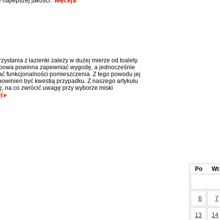
e najlepszej jakości.
więcej
zystania z łazienki zależy w dużej mierze od toalety.
ępowa powinna zapewniać wygodę, a jednocześnie
ać funkcjonalności pomieszczenia. Z tego powodu jej
powinien być kwestią przypadku. Z naszego artykułu
ę, na co zwrócić uwagę przy wyborze miski
j
Po
Wt
6
7
13
14