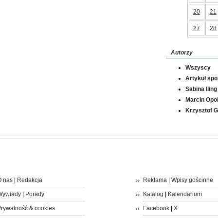
20
21
27
28
Autorzy
Wszyscy
Artykuł sp
Sabina Iling
Marcin Opol
Krzysztof 
 nas
|
Redakcja
Reklama
|
Wpisy gościnne
Wywiady
|
Porady
Katalog
|
Kalendarium
rywatność
&
cookies
Facebook
|
X