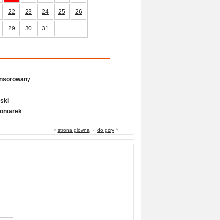
22
23
24
25
26
29
30
31
onsorowany
ski
Gontarek
«
strona główna
-
do góry
^