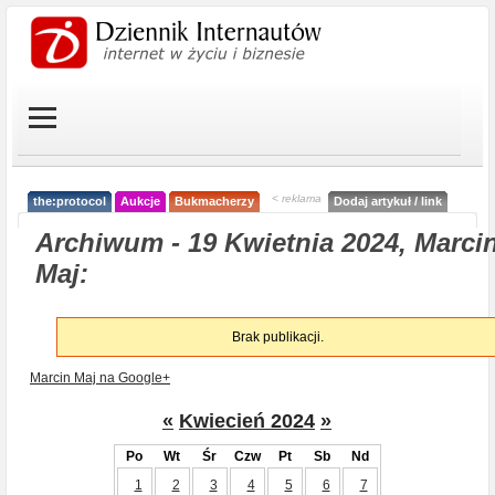
< reklama
the:protocol
Aukcje
Bukmacherzy
Dodaj artykuł / link
Archiwum - 19 Kwietnia 2024, Marci
Maj:
Brak publikacji.
Marcin Maj na Google+
«
Kwiecień 2024
»
Po
Wt
Śr
Czw
Pt
Sb
Nd
1
2
3
4
5
6
7