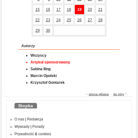
15
16
17
18
19
20
21
22
23
24
25
26
27
28
29
30
Autorzy
Wszyscy
Artykuł sponsorowany
Sabina Iling
Marcin Opolski
Krzysztof Gontarek
«
strona główna
-
do góry
^
Stopka
O nas
|
Redakcja
Wywiady
|
Porady
Prywatność
&
cookies