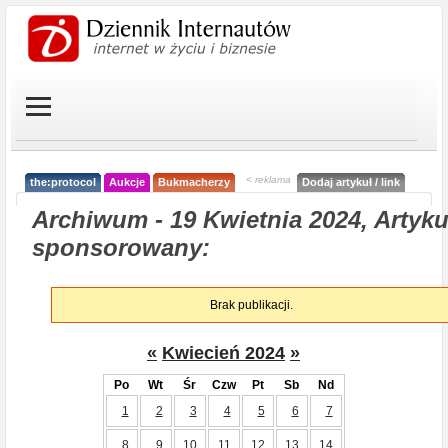
< reklama
the:protocol
Aukcje
Bukmacherzy
Dodaj artykuł / link
Archiwum - 19 Kwietnia 2024, Artyku
sponsorowany:
Brak publikacji.
«
Kwiecień 2024
»
Po
Wt
Śr
Czw
Pt
Sb
Nd
1
2
3
4
5
6
7
8
9
10
11
12
13
14