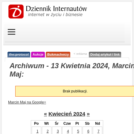
< reklama
the:protocol
Aukcje
Bukmacherzy
Dodaj artykuł / link
Archiwum - 13 Kwietnia 2024, Marci
Maj:
Brak publikacji.
Marcin Maj na Google+
«
Kwiecień 2024
»
Po
Wt
Śr
Czw
Pt
Sb
Nd
1
2
3
4
5
6
7