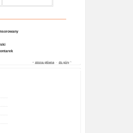
onsorowany
ski
Gontarek
«
strona główna
-
do góry
^