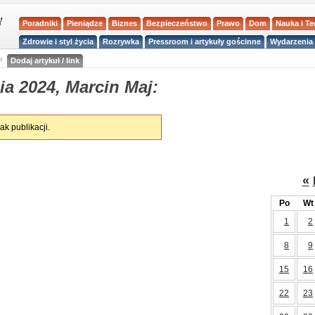
Poradniki
Pieniądze
Biznes
Bezpieczeństwo
Prawo
Dom
Nauka i T
Zdrowie i styl życia
Rozrywka
Pressroom i artykuły gościnne
Wydarzenia 
a
Dodaj artykuł / link
a 2024, Marcin Maj:
ak publikacji.
«
Po
Wt
1
2
8
9
15
16
22
23