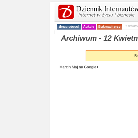
< reklam
the:protocol
Aukcje
Bukmacherzy
Archiwum - 12 Kwietni
Br
Marcin Maj na Google+