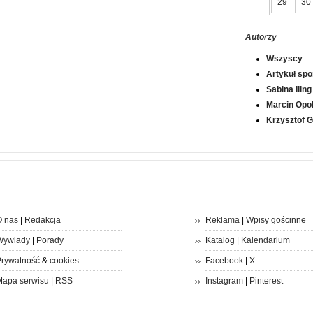
29
30
Autorzy
Wszyscy
Artykuł sp
Sabina Iling
Marcin Opol
Krzysztof 
 nas
|
Redakcja
Reklama
|
Wpisy gościnne
Wywiady
|
Porady
Katalog
|
Kalendarium
rywatność
&
cookies
Facebook
|
X
apa serwisu
|
RSS
Instagram
|
Pinterest