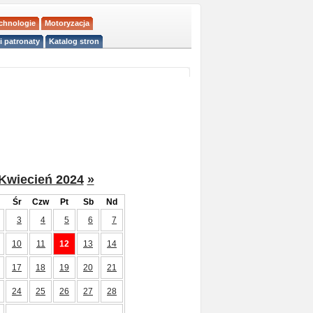
echnologie
Motoryzacja
i patronaty
Katalog stron
Kwiecień 2024
»
Śr
Czw
Pt
Sb
Nd
3
4
5
6
7
10
11
12
13
14
17
18
19
20
21
24
25
26
27
28