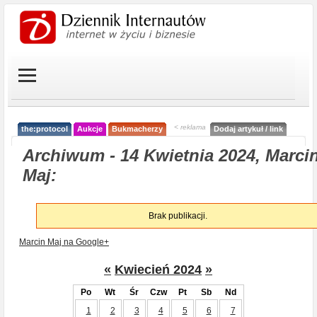
< reklama
the:protocol
Aukcje
Bukmacherzy
Dodaj artykuł / link
Archiwum - 14 Kwietnia 2024, Marci
Maj:
Brak publikacji.
Marcin Maj na Google+
«
Kwiecień 2024
»
Po
Wt
Śr
Czw
Pt
Sb
Nd
1
2
3
4
5
6
7