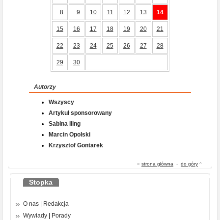
8
9
10
11
12
13
14
15
16
17
18
19
20
21
22
23
24
25
26
27
28
29
30
Autorzy
Wszyscy
Artykuł sponsorowany
Sabina Iling
Marcin Opolski
Krzysztof Gontarek
«
strona główna
-
do góry
^
Stopka
O nas
|
Redakcja
Wywiady
|
Porady