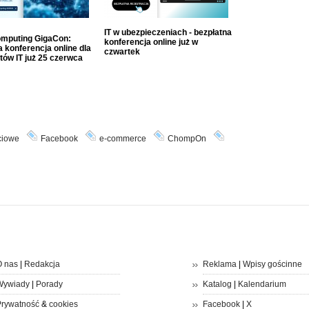
IT w ubezpieczeniach - bezpłatna
mputing GigaCon:
konferencja online już w
 konferencja online dla
czwartek
tów IT już 25 czerwca
ciowe
Facebook
e-commerce
ChompOn
 nas
|
Redakcja
Reklama
|
Wpisy gościnne
Wywiady
|
Porady
Katalog
|
Kalendarium
rywatność
&
cookies
Facebook
|
X