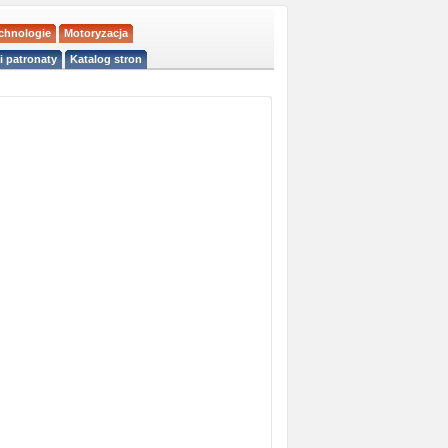
echnologie
Motoryzacja
i patronaty
Katalog stron