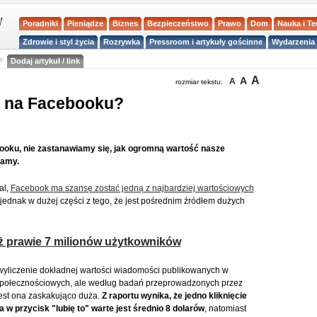
Poradniki
Pieniądze
Biznes
Bezpieczeństwo
Prawo
Dom
Nauka i T
Zdrowie i styl życia
Rozrywka
Pressroom i artykuły gościnne
Wydarzenia 
a
Dodaj artykuł / link
A
A
A
rozmiar tekstu:
ć na Facebooku?
ooku, nie zastanawiamy się, jak ogromną wartość nasze
namy.
al,
Facebook ma szansę zostać jedną z najbardziej wartościowych
ednak w dużej części z tego, że jest pośrednim źródłem dużych
ż prawie 7 milionów użytkowników
wyliczenie dokładnej wartości wiadomości publikowanych w
społecznościowych, ale według badań przeprowadzonych przez
st ona zaskakująco duża.
Z raportu wynika, że jedno kliknięcie
 w przycisk "lubię to" warte jest średnio 8 dolarów
, natomiast