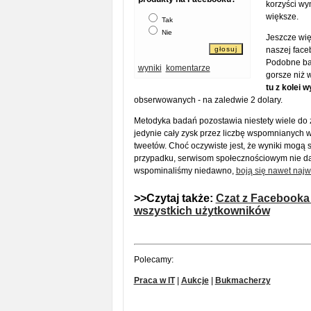
korzyści wy
większe.
Tak
Nie
Jeszcze wię
naszej face
Podobne bad
wyniki
komentarze
gorsze niż 
tu z kolei 
obserwowanych - na zaledwie 2 dolary.
Metodyka badań pozostawia niestety wiele do ż
jedynie cały zysk przez liczbę wspomnianych
tweetów. Choć oczywiste jest, że wyniki mogą 
przypadku, serwisom społecznościowym nie da si
wspominaliśmy niedawno,
boją się nawet naj
>>Czytaj także:
Czat z Facebooka 
wszystkich użytkowników
Polecamy:
Praca w IT
|
Aukcje
|
Bukmacherzy