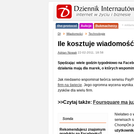
< reklam
the:protocol
Aukcje
Bukmacherzy
DI
Wiadomości
Technologie
Ile kosztuje wiadomoś
Adrian Nowak
22-02-2011, 18:58
Spędzając wiele godzin tygodniowo na Faceb
działania mają dla marek, o których wspomi
Jak niedawno wspominał twórca serwisu PayP
firm na świecie
. Jego ogromna wycena wynika j
zysków dla wielu firm.
>>Czytaj także:
Foursquare ma ju
Niełatwo o 
Sonda
serwisach 
ChompOn je
Rekomendujesz znajomym
użytkownika
produkty na Facebooku?