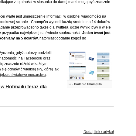
nikające z lojalności w stosunku do danej marki mogą być znacznie
cej warte jest umieszczenie informacji w osobnej wiadomości na
bookowej ścianie - ChompOn wycenił każdą średnio na 14 dolarów.
anie przeprowadzono także dla Twittera, gdzie wyniki były o wiele
w przypadku największej na świecie społeczności.
Jeden tweet jest
wyceniany na 5 dolarów
, natomiast dodanie kogoś do
yczenia, gdyż autorzy podzielili
 wiadomości na Facebooku oraz
się znacznie różnić w każdym
ę odmówić wielkiej siły, której jak
większe światowe mocarstwa
.
- Badanie ChompOn
fot.
w Hotmailu teraz dla
Dodaj link / artykuł