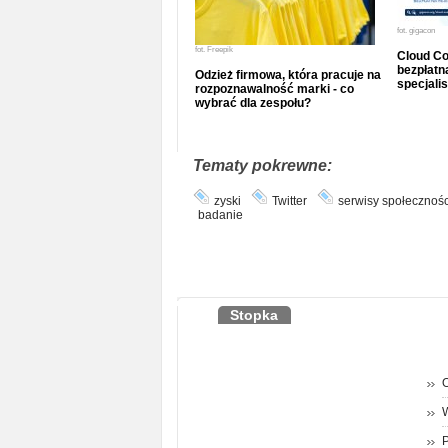
fot.
gigacon
fot.
Freepik
Cloud Co
bezpłatna
Odzież firmowa, która pracuje na
specjalis
rozpoznawalność marki - co
wybrać dla zespołu?
Tematy pokrewne:
zyski
Twitter
serwisy społecznoś
badanie
Stopka
O
P