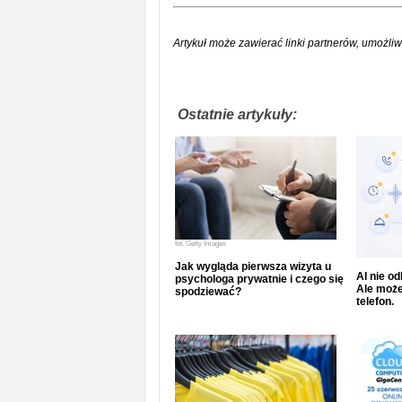
Artykuł może zawierać linki partnerów, umożliw
Ostatnie artykuły:
fot.
Getty Images
Jak wygląda pierwsza wizyta u
AI nie o
psychologa prywatnie i czego się
Ale może
spodziewać?
telefon.