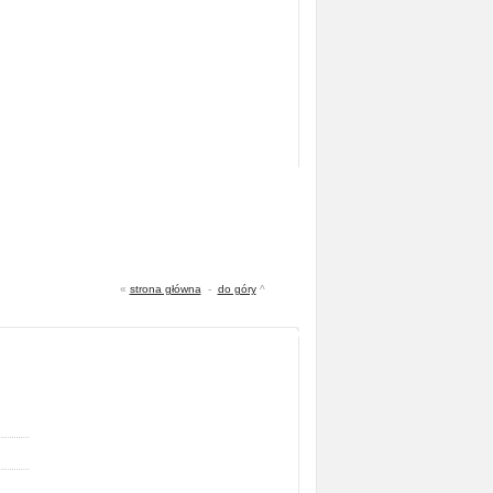
«
strona główna
-
do góry
^