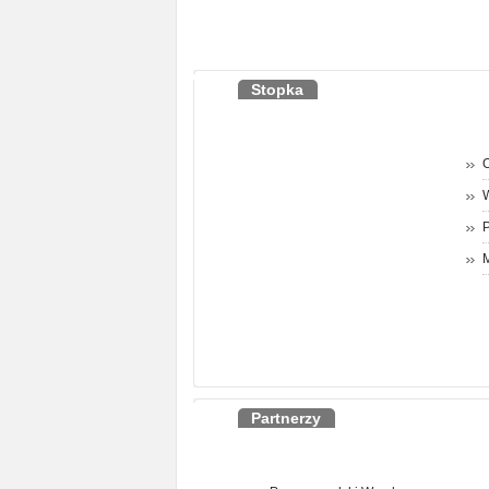
Stopka
O
P
M
Partnerzy