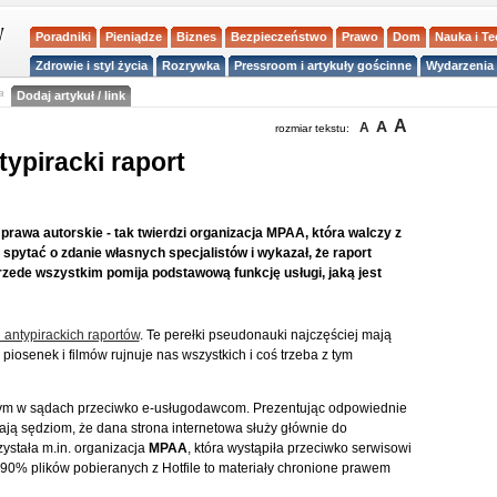
Poradniki
Pieniądze
Biznes
Bezpieczeństwo
Prawo
Dom
Nauka i T
Zdrowie i styl życia
Rozrywka
Pressroom i artykuły gościnne
Wydarzenia 
a
Dodaj artykuł / link
A
A
A
rozmiar tekstu:
typiracki raport
prawa autorskie - tak twierdzi organizacja MPAA, która walczy z
 spytać o zdanie własnych specjalistów i wykazał, że raport
rzede wszystkim pomija podstawową funkcję usługi, jaką jest
antypirackich raportów
. Te perełki pseudonauki najczęściej mają
iosenek i filmów rujnuje nas wszystkich i coś trzeba z tym
anym w sądach przeciwko e-usługodawcom. Prezentując odpowiednie
iają sędziom, że dana strona internetowa służy głównie do
zystała m.in. organizacja
MPAA
, która wystąpiła przeciwko serwisowi
 90% plików pobieranych z Hotfile to materiały chronione prawem