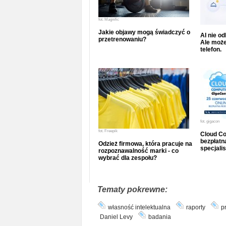
fot.
Magnific
Jakie objawy mogą świadczyć o
AI nie o
przetrenowaniu?
Ale może
telefon.
fot.
gigacon
fot.
Freepik
Cloud Co
bezpłatna
Odzież firmowa, która pracuje na
specjalis
rozpoznawalność marki - co
wybrać dla zespołu?
Tematy pokrewne:
własność intelektualna
raporty
p
Daniel Levy
badania