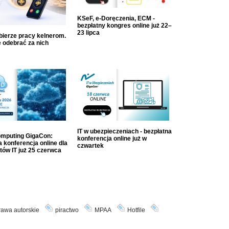
KSeF, e-Doręczenia, ECM -
bezpłatny kongres online już 22–
23 lipca
dbierze pracy kelnerom.
 odebrać za nich
IT w ubezpieczeniach - bezpłatna
mputing GigaCon:
konferencja online już w
 konferencja online dla
czwartek
tów IT już 25 czerwca
rawa autorskie
piractwo
MPAA
Hotfile