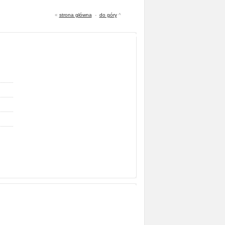
«
strona główna
-
do góry
^