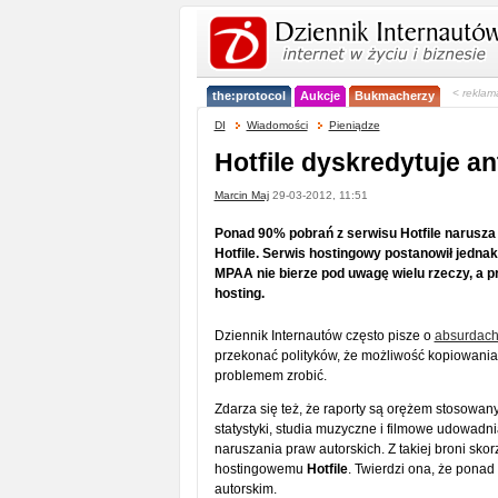
< reklam
the:protocol
Aukcje
Bukmacherzy
DI
Wiadomości
Pieniądze
Hotfile dyskredytuje an
Marcin Maj
29-03-2012, 11:51
Ponad 90% pobrań z serwisu Hotfile narusza 
Hotfile. Serwis hostingowy postanowił jednak
MPAA nie bierze pod uwagę wielu rzeczy, a p
hosting.
Dziennik Internautów często pisze o
absurdach 
przekonać polityków, że możliwość kopiowania p
problemem zrobić.
Zdarza się też, że raporty są orężem stosow
statystyki, studia muzyczne i filmowe udowadn
naruszania praw autorskich. Z takiej broni skor
hostingowemu
Hotfile
. Twierdzi ona, że ponad
autorskim.