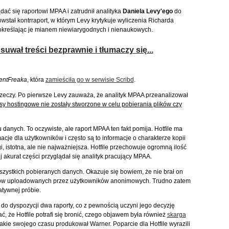
ądać się raportowi MPAA i zatrudnił analityka
Daniela Levy'ego
do
tał kontrraport, w którym Levy krytykuje wyliczenia Richarda
określając je mianem niewiarygodnych i nienaukowych.
uwał treści bezprawnie i tłumaczy się...
entFreaka
, która
zamieściła go w serwisie Scribd
.
rzeczy. Po pierwsze Levy zauważa, że analityk MPAA przeanalizował
sy hostingowe nie zostały stworzone w celu pobierania plików czy
danych. To oczywiste, ale raport MPAA ten fakt pomija. Hotfile ma
e dla użytkowników i często są to informacje o charakterze kopii
, istotna, ale nie najważniejsza. Hotfile przechowuje ogromną ilość
tej akurat części przyglądał się analityk pracujący MPAA.
szystkich pobieranych danych. Okazuje się bowiem, że nie brał on
lików uploadowanych przez użytkowników anonimowych. Trudno zatem
atywnej próbie.
do dyspozycji dwa raporty, co z pewnością uczyni jego decyzję
ć, że Hotfile potrafi się bronić, czego objawem była również
skarga
 jakie swojego czasu produkował Warner. Poparcie dla Hotfile wyrazili