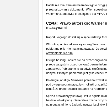
Hotfile nie miał zamiaru bezrefleksyjnie przygl
przeanalizowania dokumentu. W ten sposób pows
Watermana, analityka pracującego dla MPAA, 
Czytaj:
Prawo autorskie: Warner us
maszynami
Raport Levy'ego dostał się w ręce redakcji
Torr
W kontrraporcie ciekawe są szczególnie dwie 
pobierane pliki, nie mając na uwadze, że
serwi
wymieniania się nimi
.
Usługa hostingu opiera się na przechowywaniu 
przede wszystkim przechowywać pewne informacj
zapasowej. Pobieranie to zaledwie część usługi
danych, z których pobierana jest tylko część i 
Po drugie, analityk MPAA nie przeanalizował w
pod uwagę pobrań przez tzw. hotlinki oraz p
uznać, że przeprowadził badanie na reprezent
Sędzia prowadzący sprawę Hotfile będzie miał 
bardziej obiektywną. Generalnie trzeba przyzna
na nieuzasadnione żądania usuwania plików
,