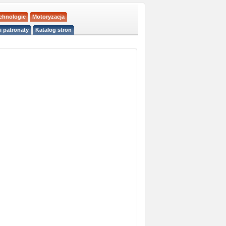
echnologie
Motoryzacja
i patronaty
Katalog stron