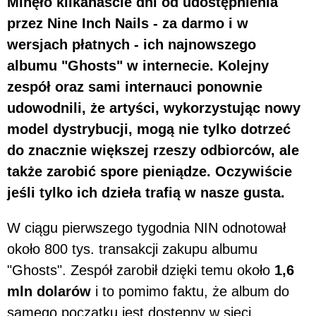
Minęło kilkanaście dni od udostępnienia
przez Nine Inch Nails - za darmo i w
wersjach płatnych - ich najnowszego
albumu "Ghosts" w internecie. Kolejny
zespół oraz sami internauci ponownie
udowodnili, że artyści, wykorzystując nowy
model dystrybucji, mogą nie tylko dotrzeć
do znacznie większej rzeszy odbiorców, ale
także zarobić spore pieniądze. Oczywiście
jeśli tylko ich dzieła trafią w nasze gusta.
W ciągu pierwszego tygodnia NIN odnotował
około 800 tys. transakcji zakupu albumu
"Ghosts". Zespół zarobił dzięki temu około
1,6
mln dolarów
i to pomimo faktu, że album do
samego początku jest dostępny w sieci