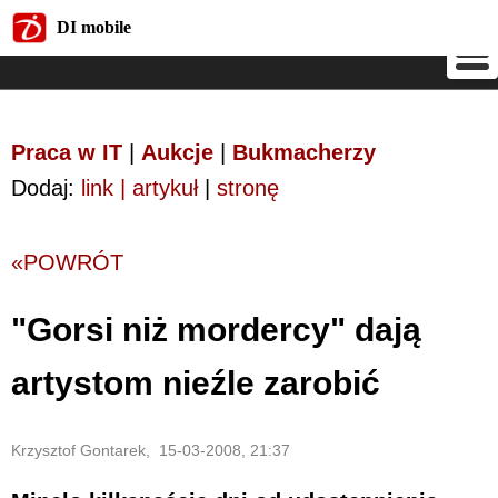
DI mobile
DI mobile
Praca w IT
|
Aukcje
|
Bukmacherzy
Dodaj:
link | artykuł
|
stronę
«POWRÓT
"Gorsi niż mordercy" dają
artystom nieźle zarobić
Krzysztof Gontarek, 15-03-2008, 21:37