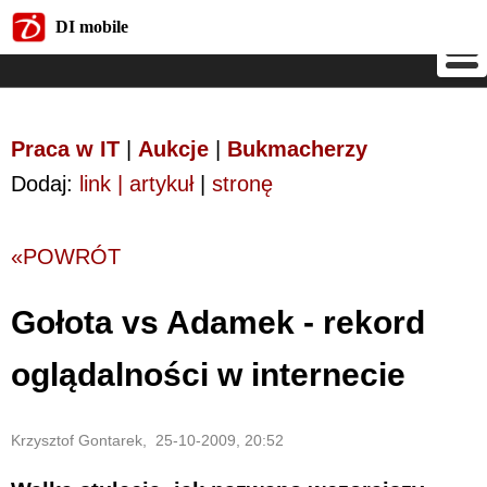
DI mobile
DI mobile
Praca w IT
|
Aukcje
|
Bukmacherzy
Dodaj:
link | artykuł
|
stronę
«POWRÓT
Gołota vs Adamek - rekord
oglądalności w internecie
Krzysztof Gontarek, 25-10-2009, 20:52