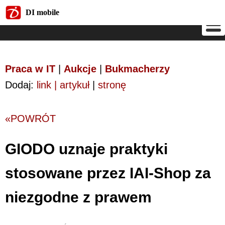
DI mobile
DI mobile
Praca w IT
|
Aukcje
|
Bukmacherzy
Dodaj:
link | artykuł
|
stronę
«POWRÓT
GIODO uznaje praktyki
stosowane przez IAI-Shop za
niezgodne z prawem