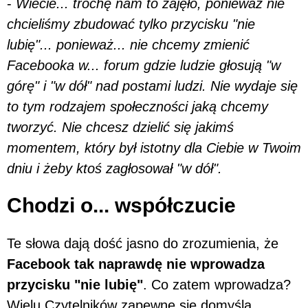
-
Wiecie... trochę nam to zajęło, ponieważ nie
chcieliśmy zbudować tylko przycisku "nie
lubię"... ponieważ... nie chcemy zmienić
Facebooka w... forum gdzie ludzie głosują "w
górę" i "w dół" nad postami ludzi. Nie wydaje się
to tym rodzajem społeczności jaką chcemy
tworzyć. Nie chcesz dzielić się jakimś
momentem, który był istotny dla Ciebie w Twoim
dniu i żeby ktoś zagłosował "w dół".
Chodzi o... współczucie
Te słowa dają dość jasno do zrozumienia, że
Facebook tak naprawdę nie wprowadza
przycisku "nie lubię"
. Co zatem wprowadza?
Wielu Czytelników zapewne się domyśla.