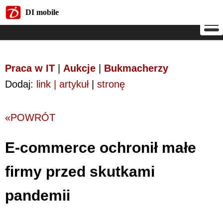
DI mobile
DI mobile
Praca w IT
|
Aukcje
|
Bukmacherzy
Dodaj:
link | artykuł
|
stronę
«POWRÓT
E-commerce ochronił małe
firmy przed skutkami
pandemii