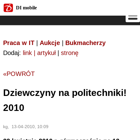
DI mobile
DI mobile
Praca w IT
|
Aukcje
|
Bukmacherzy
Dodaj:
link | artykuł
|
stronę
«POWRÓT
Dziewczyny na politechniki!
2010
kg, 13-04-2010, 10:09