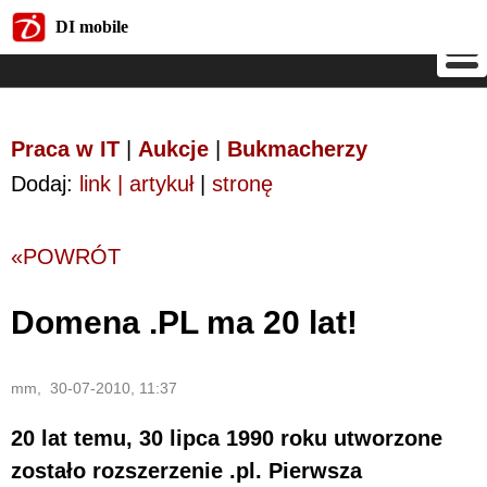
DI mobile
DI mobile
Praca w IT
|
Aukcje
|
Bukmacherzy
Dodaj:
link | artykuł
|
stronę
«POWRÓT
Domena .PL ma 20 lat!
mm, 30-07-2010, 11:37
20 lat temu, 30 lipca 1990 roku utworzone
zostało rozszerzenie .pl. Pierwsza