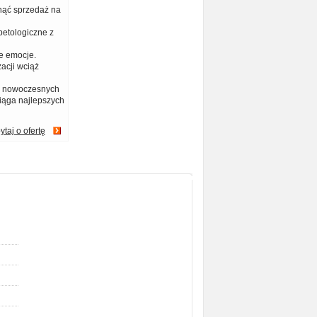
nąć sprzedaż na
petologiczne z
e emocje.
acji wciąż
na nowoczesnych
iąga najlepszych
ytaj o ofertę