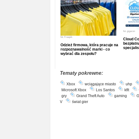
fot.
gigacon
fot.
Freepik
Cloud Co
bezpłatna
Odzież firmowa, która pracuje na
specjalis
rozpoznawalność marki - co
wybrać dla zespołu?
Tematy pokrewne:
Xbox
wciągające miasto
uhp
Microsoft Xbox
Los Santos
kflt
gry
Grand Theft Auto
gaming
G
V
świat gier