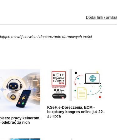
Dodaj link / artykuł
iające rozwój serwisu i dostarczanie darmowych treści.
KSeF, e-Doręczenia, ECM -
bezpłatny kongres online już 22–
23 lipca
dbierze pracy kelnerom.
 odebrać za nich