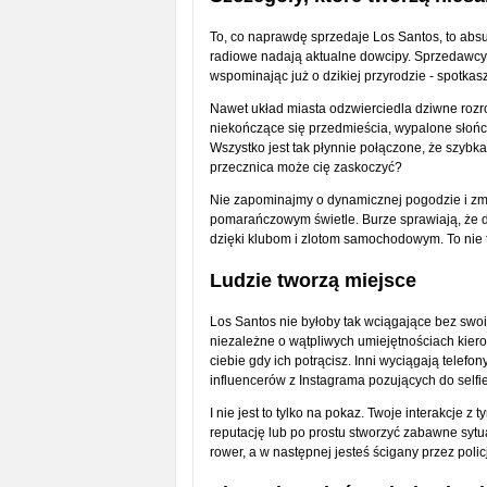
To, co naprawdę sprzedaje Los Santos, to abs
radiowe nadają aktualne dowcipy. Sprzedawcy 
wspominając już o dzikiej przyrodzie - spotkasz
Nawet układ miasta odzwierciedla dziwne rozro
niekończące się przedmieścia, wypalone słoń
Wszystko jest tak płynnie połączone, że szybka
przecznica może cię zaskoczyć?
Nie zapominajmy o dynamicznej pogodzie i zm
pomarańczowym świetle. Burze sprawiają, że dro
dzięki klubom i zlotom samochodowym. To nie ty
Ludzie tworzą miejsce
Los Santos nie byłoby tak wciągające bez swoi
niezależne o wątpliwych umiejętnościach kier
ciebie gdy ich potrącisz. Inni wyciągają telefo
influencerów z Instagrama pozujących do selfie
I nie jest to tylko na pokaz. Twoje interakcje
reputację lub po prostu stworzyć zabawne syt
rower, a w następnej jesteś ścigany przez polic