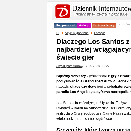
< reklam
the:protocol
Aukcje
Bukmacherzy
DI
Artykuły gościnne
Lifestyle
Dlaczego Los Santos z 
najbardziej wciągając
świecie gier
Artykuł poradnikowy
12-09-2025, 20:27
Bądźmy szczerzy - jeśli chodzi o gry z otwa
pomysłowością Grand Theft Auto V. Jednak to, 
napady, chaos czy dowcipni antybohaterowie
parodia Los Angeles, ta cyfrowa metropolia 
Los Santos to coś więcej niż tylko tło. To żywe
utknąłeś w korku na autostradzie Del Perro, czy
jeśli udało Ci się zdobyć
tani Game Pass
i wsko
wiele godzin na... samej wędrówce.
Szczegóły, które tworzą nies