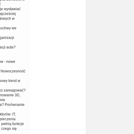
ć
 je wystawiać
ajcześciej
towych w
 żuchwy we
anizacji
acji auta?
ów - nowe
 i Nowoczesność
 nowy trend w
bko zareagować?
anowanie 3D,
nie
era? Porównanie
torów: IT,
zpieczenia
 pełnią funkcje
 czego się