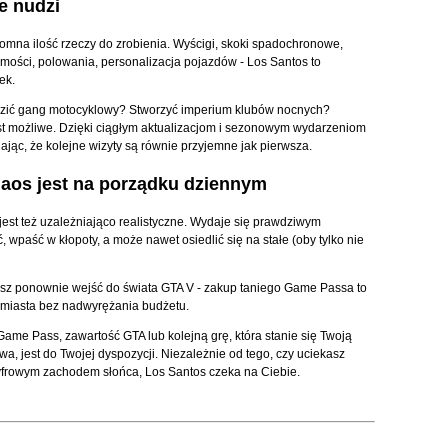
e nudzi
omna ilość rzeczy do zrobienia. Wyścigi, skoki spadochronowe,
mości, polowania, personalizacja pojazdów - Los Santos to
ek.
adzić gang motocyklowy? Stworzyć imperium klubów nocnych?
t możliwe. Dzięki ciągłym aktualizacjom i sezonowym wydarzeniom
ając, że kolejne wizyty są równie przyjemne jak pierwsza.
haos jest na porządku dziennym
 jest też uzależniająco realistyczne. Wydaje się prawdziwym
wpaść w kłopoty, a może nawet osiedlić się na stałe (oby tylko nie
cesz ponownie wejść do świata GTA V - zakup taniego Game Passa to
 miasta bez nadwyrężania budżetu.
 Game Pass, zawartość GTA lub kolejną grę, która stanie się Twoją
a, jest do Twojej dyspozycji. Niezależnie od tego, czy uciekasz
 cyfrowym zachodem słońca, Los Santos czeka na Ciebie.