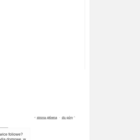
«
strona główna
-
do góry
^
wice foliowe?
ylia domowe, w