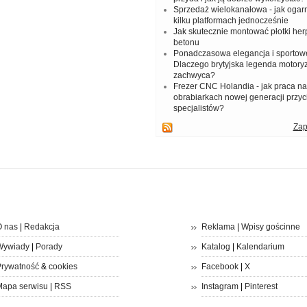
Sprzedaż wielokanałowa - jak ogar
kilku platformach jednocześnie
Jak skutecznie montować płotki her
betonu
Ponadczasowa elegancja i sportow
Dlaczego brytyjska legenda motoryz
zachwyca?
Frezer CNC Holandia - jak praca 
obrabiarkach nowej generacji przyc
specjalistów?
Zap
 nas
|
Redakcja
Reklama
|
Wpisy gościnne
Wywiady
|
Porady
Katalog
|
Kalendarium
rywatność
&
cookies
Facebook
|
X
apa serwisu
|
RSS
Instagram
|
Pinterest