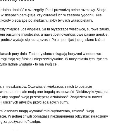
urdalna dbałość o szczegóły. Piesi prowadzą pełne rozmowy. Stacje
w sklepach pamiętają, czy okradłeś ich w zeszłym tygodniu. Nie
 kojoty biegające po alejkach, jakby były ich właścicielami.
sty miejskie Los Angeles. Są tu błyszczące wieżowce, surowe zaułki,
cem pustynne miasteczka, a nawet pełnowartościowe pasmo górskie.
 podróż wydaje się stratą czasu. Po co pomijać jazdę, skoro każda
ianach pory dnia. Zachody słońca skąpają horyzont w neonowo
gi stają się śliskie i nieprzewidywalne. W nocy miasto tętni życiem
lko ładnie wygląda - to ma swój cel.
ch mieszkańców. Oczywiście, większość z nich to postacie
owania autem, ale mają one bogatą osobowość. Niektórzy krzyczą na
ny, aby nagrać twoją przestępczą działalność. Znajdziesz tu nawet
 i ulicznych artystów przyciągających tłumy.
 z tymi osobami mogą wywołać mini-wydarzenia, zmienić Twoją
uacje. W jednej chwili pomagasz nieznajomemu odzyskać skradziony
ję za „pożyczenie" czołgu.