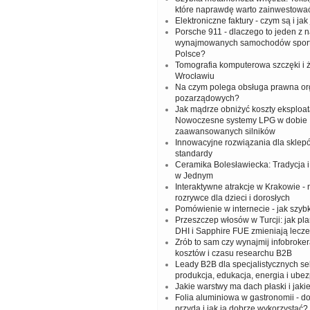
które naprawdę warto zainwestowa
Elektroniczne faktury - czym są i jak
Porsche 911 - dlaczego to jeden z n
wynajmowanych samochodów spor
Polsce?
Tomografia komputerowa szczęki i
Wrocławiu
Na czym polega obsługa prawna org
pozarządowych?
Jak mądrze obniżyć koszty eksploat
Nowoczesne systemy LPG w dobie
zaawansowanych silników
Innowacyjne rozwiązania dla sklep
standardy
Ceramika Bolesławiecka: Tradycja
w Jednym
Interaktywne atrakcje w Krakowie -
rozrywce dla dzieci i dorosłych
Pomówienie w internecie - jak szy
Przeszczep włosów w Turcji: jak pl
DHI i Sapphire FUE zmieniają lecze
Zrób to sam czy wynajmij infobrok
kosztów i czasu researchu B2B
Leady B2B dla specjalistycznych sek
produkcja, edukacja, energia i ube
Jakie warstwy ma dach płaski i jakie
Folia aluminiowa w gastronomii - do
przyda i jak ją dobrze wykorzystać?