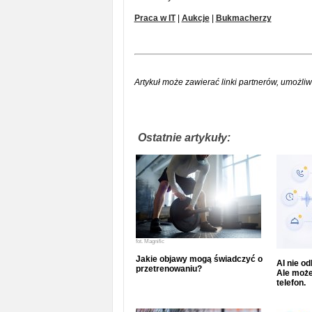
Praca w IT
|
Aukcje
|
Bukmacherzy
Artykuł może zawierać linki partnerów, umożliw
Ostatnie artykuły:
fot.
Magnific
Jakie objawy mogą świadczyć o
AI nie o
przetrenowaniu?
Ale może
telefon.