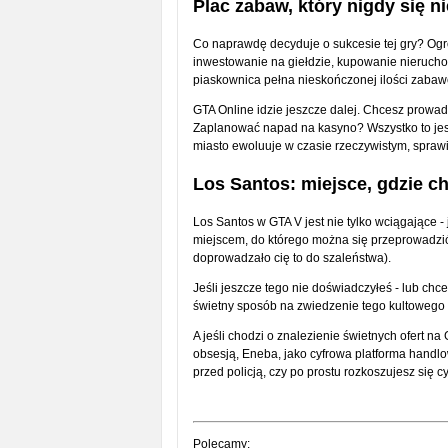
Plac zabaw, który nigdy się ni
Co naprawdę decyduje o sukcesie tej gry? Ogr
inwestowanie na giełdzie, kupowanie nierucho
piaskownica pełna nieskończonej ilości zabaw
GTA Online idzie jeszcze dalej. Chcesz prow
Zaplanować napad na kasyno? Wszystko to jes
miasto ewoluuje w czasie rzeczywistym, sprawi
Los Santos: miejsce, gdzie c
Los Santos w GTA V jest nie tylko wciągające -
miejscem, do którego można się przeprowadzić, 
doprowadzało cię to do szaleństwa).
Jeśli jeszcze tego nie doświadczyłeś - lub ch
świetny sposób na zwiedzenie tego kultowego
A jeśli chodzi o znalezienie świetnych ofert na
obsesją, Eneba, jako cyfrowa platforma handlow
przed policją, czy po prostu rozkoszujesz się
Polecamy: