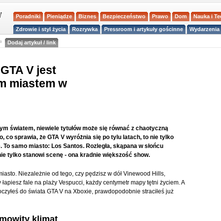
Poradniki
Pieniądze
Biznes
Bezpieczeństwo
Prawo
Dom
Nauka i T
Zdrowie i styl życia
Rozrywka
Pressroom i artykuły gościnne
Wydarzenia 
a
Dodaj artykuł / link
GTA V jest
ym miastem w
rtym światem, niewiele tytułów może się równać z chaotyczną
co sprawia, że GTA V wyróżnia się po tylu latach, to nie tylko
. To samo miasto: Los Santos. Rozległa, skąpana w słońcu
nie tylko stanowi scenę - ona kradnie większość show.
 miasto. Niezależnie od tego, czy pędzisz w dół Vinewood Hills,
 łapiesz fale na plaży Vespucci, każdy centymetr mapy tętni życiem. A
czyłeś do świata GTA V na Xboxie, prawdopodobnie straciłeś już
amowity klimat