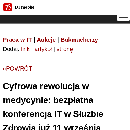
DI mobile
DI mobile
Praca w IT
|
Aukcje
|
Bukmacherzy
Dodaj:
link | artykuł
|
stronę
«POWRÓT
Cyfrowa rewolucja w
medycynie: bezpłatna
konferencja IT w Służbie
Zdrowia już 11 września