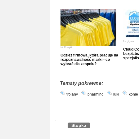
fot.
gigacon
fot.
Freepik
Cloud Co
bezpłatna
Odzież firmowa, która pracuje na
specjalis
rozpoznawalność marki - co
wybrać dla zespołu?
Tematy pokrewne:
trojany
pharming
luki
konie 
Stopka