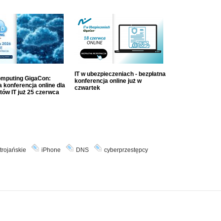
IT w ubezpieczeniach - bezpłatna
mputing GigaCon:
konferencja online już w
 konferencja online dla
czwartek
tów IT już 25 czerwca
trojańskie
iPhone
DNS
cyberprzestępcy