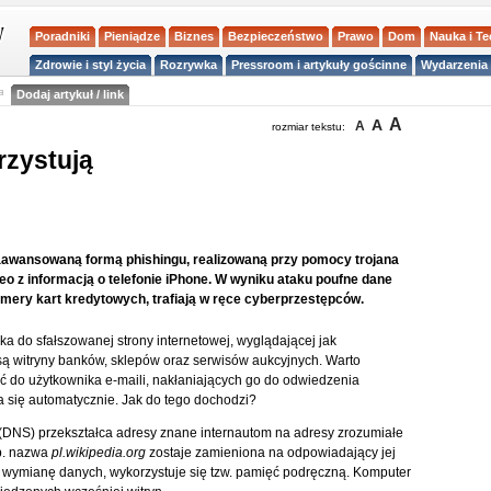
Poradniki
Pieniądze
Biznes
Bezpieczeństwo
Prawo
Dom
Nauka i T
Zdrowie i styl życia
Rozrywka
Pressroom i artykuły gościnne
Wydarzenia 
a
Dodaj artykuł / link
A
A
A
rozmiar tekstu:
zystują
aawansowaną formą phishingu, realizowaną przy pomocy trojana
eo z informacją o telefonie iPhone. W wyniku ataku poufne dane
numery kart kredytowych, trafiają w ręce cyberprzestępców.
 do sfałszowanej strony internetowej, wyglądającej jak
są witryny banków, sklepów oraz serwisów aukcyjnych. Warto
ć do użytkownika e-maili, nakłaniających go do odwiedzenia
 się automatycznie. Jak do tego dochodzi?
S) przekształca adresy znane internautom na adresy zrozumiałe
p. nazwa
pl.wikipedia.org
zostaje zamieniona na odpowiadający jej
yć wymianę danych, wykorzystuje się tzw. pamięć podręczną. Komputer