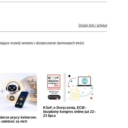
Dodaj link / artykuł
iające rozwój serwisu i dostarczanie darmowych treści.
KSeF, e-Doręczenia, ECM -
bezpłatny kongres online już 22–
23 lipca
dbierze pracy kelnerom.
 odebrać za nich