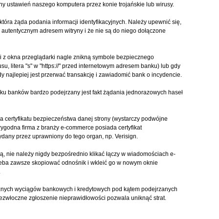
any ustawień naszego komputera przez konie trojańskie lub wirusy.
która żąda podania informacji identyfikacyjnych. Należy upewnić się,
autentycznym adresem witryny i że nie są do niego dołączone
li z okna przeglądarki nagle znikną symbole bezpiecznego
su, litera "s" w "https://" przed internetowym adresem banku) lub gdy
y najlepiej jest przerwać transakcję i zawiadomić bank o incydencie.
ku banków bardzo podejrzany jest fakt żądania jednorazowych haseł
a certyfikatu bezpieczeństwa danej strony (wystarczy podwójne
arygodna firma z branży e-commerce posiada certyfikat
any przez uprawniony do tego organ, np. Verisign.
ą, nie należy nigdy bezpośrednio klikać łączy w wiadomościach e-
rzeba zawsze skopiować odnośnik i wkleić go w nowym oknie
.
znych wyciągów bankowych i kredytowych pod kątem podejrzanych
ezwłoczne zgłoszenie nieprawidłowości pozwala uniknąć strat.