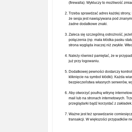
(firewalla). Wykluczy to możliwość zmi
Trzeba sprawdzać adres każdej strony, 
że sesja jest nawiązywana pod znanym 
żadne dodatkowe znaki.
Zaleca się szczególną ostrożność, jeże
połączenia (np. mała kłódka pasku statu
strona wygląda inaczej niż zwykle. Wted
Należy również pamiętać, że w przypad
już przy logowaniu.
Dodatkowej pewności dostarczy kontrol
kliknięcie na symbol kłódki). Każda wi
bezpieczeństwa własnych serwerów, wyd
Aby otworzyć poufną witrynę internetow
mail lub na stronach internetowych. T
przeglądarki bądź korzystać z zakładek
Ważne jest też sprawdzanie comiesięc
transakcji. W większości przypadków ni