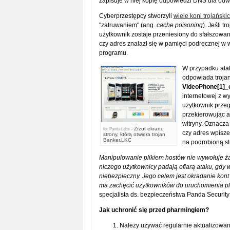
zapisuje w niej kopię odpowiedzi DNS dla odw
Cyberprzestępcy stworzyli
wiele koni trojański
"zatruwaniem" (ang.
cache poisoning
). Jeśli 
użytkownik zostaje przeniesiony do sfałszowan
czy adres znalazł się w pamięci podręcznej w 
programu.
W przypadku ata
odpowiada troja
VideoPhone[1]_
internetowej z w
użytkownik przegl
przekierowując a
witryny. Oznacza
- Zrzut ekranu
fot.
Panda Labs
czy adres wpisze 
strony, którą otwiera trojan
Banker.LKC
na podrobioną st
Manipulowanie plikiem hostów nie wywołuje ż
niczego użytkownicy padają ofiarą ataku, gdy 
niebezpieczny. Jego celem jest okradanie kont 
ma zachęcić użytkowników do uruchomienia pli
specjalista ds. bezpieczeństwa Panda Security
Jak uchronić się przed pharmingiem?
Należy używać regularnie aktualizow