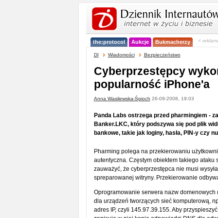
< reklam
the:protocol
Aukcje
Bukmacherzy
DI
Wiadomości
Bezpieczeństwo
Cyberprzestępcy wykor
popularność iPhone'a
Anna Wasilewska-Śpioch
26-09-2008, 19:03
Panda Labs ostrzega przed pharmingiem - z
Banker.LKC, który podszywa się pod plik wid
bankowe, takie jak loginy, hasła, PIN-y czy 
Pharming polega na przekierowaniu użytkownika
autentyczna. Częstym obiektem takiego ataku 
zauważyć, że cyberprzestępca nie musi wysyła
spreparowanej witryny. Przekierowanie odbywa
Oprogramowanie serwera nazw domenowych (DN
dla urządzeń tworzących sieć komputerową, n
adres IP, czyli 145.97.39.155. Aby przyspiesz