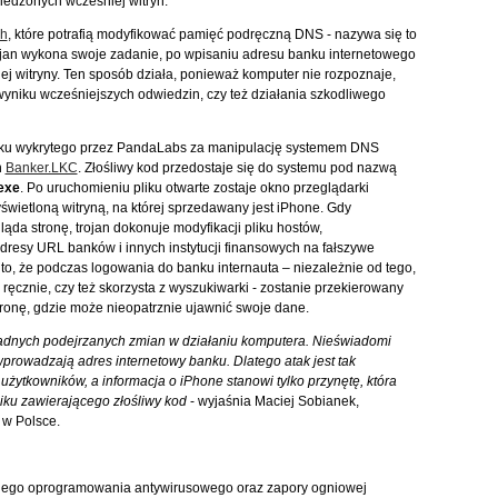
iedzonych wcześniej witryn.
ch
, które potrafią modyfikować pamięć podręczną DNS - nazywa się to
trojan wykona swoje zadanie, po wpisaniu adresu banku internetowego
ej witryny. Ten sposób działa, ponieważ komputer nie rozpoznaje,
wyniku wcześniejszych odwiedzin, czy też działania szkodliwego
ku wykrytego przez PandaLabs za manipulację systemem DNS
n
Banker.LKC
. Złośliwy kod przedostaje się do systemu pod nazwą
exe
. Po uruchomieniu pliku otwarte zostaje okno przeglądarki
yświetloną witryną, na której sprzedawany jest iPhone. Gdy
ąda stronę, trojan dokonuje modyfikacji pliku hostów,
dresy URL banków i innych instytucji finansowych na fałszywe
 to, że podczas logowania do banku internauta – niezależnie od tego,
ręcznie, czy też skorzysta z wyszukiwarki - zostanie przekierowany
ronę, gdzie może nieopatrznie ujawnić swoje dane.
adnych podejrzanych zmian w działaniu komputera. Nieświadomi
wprowadzają adres internetowy banku. Dlatego atak jest tak
użytkowników, a informacja o iPhone stanowi tylko przynętę, która
ku zawierającego złośliwy kod
- wyjaśnia Maciej Sobianek,
 w Polsce.
anego oprogramowania antywirusowego oraz zapory ogniowej