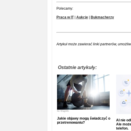
Polecamy:
Praca w IT
|
Aukcje
|
Bukmacherzy
Artykuł może zawierać linki partnerów, umożliw
Ostatnie artykuły:
fot.
Magnific
Jakie objawy mogą świadczyć o
AI nie o
przetrenowaniu?
Ale może
telefon.