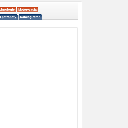
echnologie
Motoryzacja
i patronaty
Katalog stron