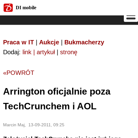
DI mobile
DI mobile
Praca w IT
|
Aukcje
|
Bukmacherzy
Dodaj:
link | artykuł
|
stronę
«POWRÓT
Arrington oficjalnie poza
TechCrunchem i AOL
Marcin Maj, 13-09-2011, 09:25