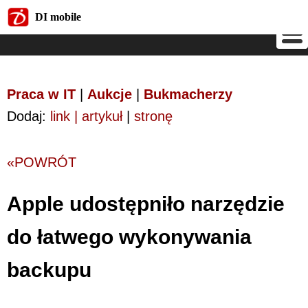
DI mobile
DI mobile
Praca w IT
|
Aukcje
|
Bukmacherzy
Dodaj:
link | artykuł
|
stronę
«POWRÓT
Apple udostępniło narzędzie
do łatwego wykonywania
backupu