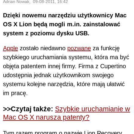
Adrian Nowak, 09-08-2011, 16:42
Dzięki nowemu narzędziu użytkownicy Mac
OS X Lion będą mogli m.in. zainstalować
system z poziomu dysku USB.
Apple
zostało niedawno
pozwane
za funkcję
szybkiego uruchamiania systemu, która ma być
objęta patentem innej firmy. Firma z Cupertino
udostępnia jednak użytkownikom swojego
systemu kolejne narzędzia, które mają ułatwić
im pracę.
>>Czytaj także:
Szybkie uruchamianie w
Mac OS X narusza patenty?
Tym razem program o nazwie Lion Recovery