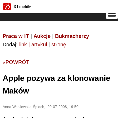
DI mobile
DI mobile
Praca w IT
|
Aukcje
|
Bukmacherzy
Dodaj:
link | artykuł
|
stronę
«POWRÓT
Apple pozywa za klonowanie
Maków
Anna Wasilewska-Śpioch, 20-07-2008, 19:50