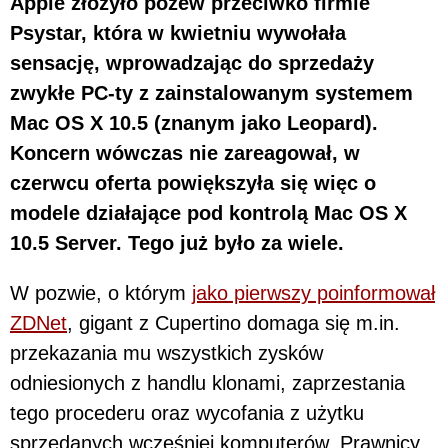
Apple złożyło pozew przeciwko firmie
Psystar, która w kwietniu wywołała
sensację, wprowadzając do sprzedaży
zwykłe PC-ty z zainstalowanym systemem
Mac OS X 10.5 (znanym jako Leopard).
Koncern wówczas nie zareagował, w
czerwcu oferta powiększyła się więc o
modele działające pod kontrolą Mac OS X
10.5 Server. Tego już było za wiele.
W pozwie, o którym
jako pierwszy poinformował
ZDNet
, gigant z Cupertino domaga się m.in.
przekazania mu wszystkich zysków
odniesionych z handlu klonami, zaprzestania
tego procederu oraz wycofania z użytku
sprzedanych wcześniej komputerów. Prawnicy