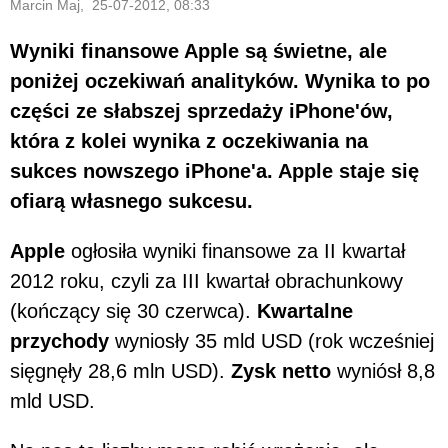
Marcin Maj, 25-07-2012, 08:33
Wyniki finansowe Apple są świetne, ale
poniżej oczekiwań analityków. Wynika to po
części ze słabszej sprzedaży iPhone'ów,
która z kolei wynika z oczekiwania na
sukces nowszego iPhone'a. Apple staje się
ofiarą własnego sukcesu.
Apple
ogłosiła wyniki finansowe za II kwartał
2012 roku, czyli za III kwartał obrachunkowy
(kończący się 30 czerwca).
Kwartalne
przychody
wyniosły 35 mld USD (rok wcześniej
sięgnęły 28,6 mln USD).
Zysk netto
wyniósł 8,8
mld USD.