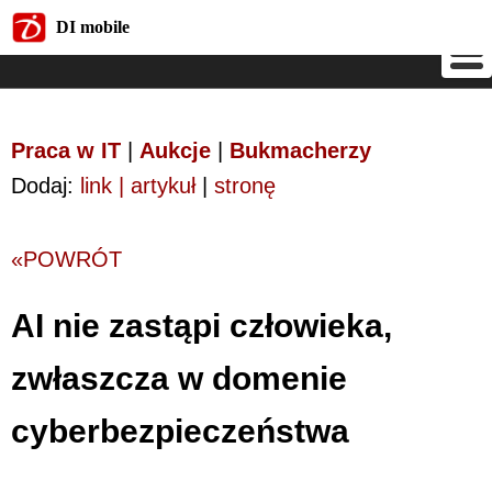
DI mobile
DI mobile
Praca w IT
|
Aukcje
|
Bukmacherzy
Dodaj:
link | artykuł
|
stronę
«POWRÓT
AI nie zastąpi człowieka,
zwłaszcza w domenie
cyberbezpieczeństwa