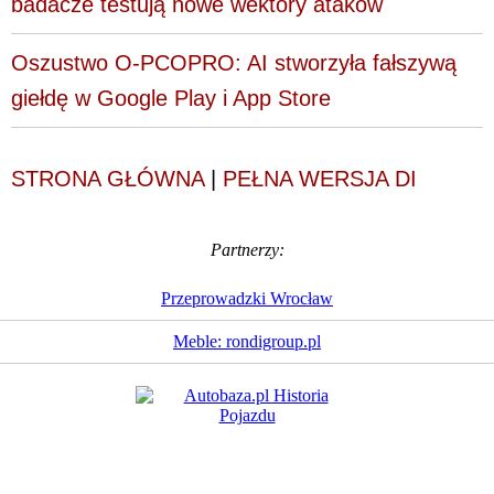
badacze testują nowe wektory ataków
Oszustwo O-PCOPRO: AI stworzyła fałszywą
giełdę w Google Play i App Store
STRONA GŁÓWNA
|
PEŁNA WERSJA DI
Partnerzy:
Przeprowadzki Wrocław
Meble: rondigroup.pl
Dziennik Internautów
© 1988 - 2026
Sp. z o.o.