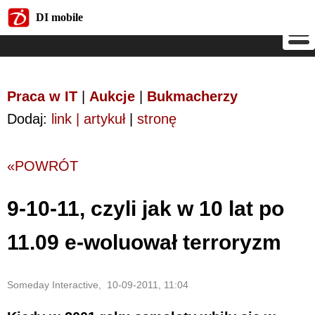
DI mobile
DI mobile
Praca w IT
|
Aukcje
|
Bukmacherzy
Dodaj:
link | artykuł
|
stronę
«POWRÓT
9-10-11, czyli jak w 10 lat po
11.09 e-woluował terroryzm
Someday Interactive, 10-09-2011, 11:04