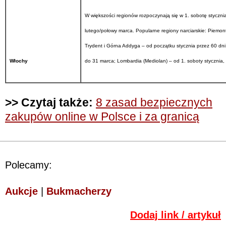
W większości regionów rozpoczynają się w 1. sobotę stycznia
lutego/połowy marca. Popularne regiony narciarskie: Piemon
Trydent i Górna Addyga
–
od początku stycznia przez 60 dni
Włochy
do 31 marca; Lombardia (Mediolan) – od 1. soboty stycznia, 
>> Czytaj także:
8 zasad bezpiecznych
zakupów online w Polsce i za granicą
Polecamy:
Aukcje
|
Bukmacherzy
Dodaj link / artykuł