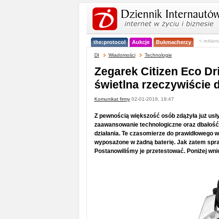
< reklam
the:protocol
Aukcje
Bukmacherzy
DI
Wiadomości
Technologie
Zegarek Citizen Eco Dri
świetlna rzeczywiście d
Komunikat firmy
02-01-2019, 18:47
Z pewnością większość osób zdążyła już usłys
zaawansowanie technologiczne oraz dbałość 
działania. Te czasomierze do prawidłowego w
wyposażone w żadną baterię. Jak zatem spraw
Postanowiliśmy je przetestować. Poniżej wni