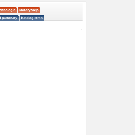
echnologie
Motoryzacja
i patronaty
Katalog stron