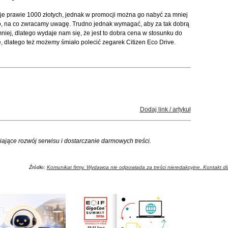
e prawie 1000 złotych, jednak w promocji można go nabyć za mniej
ego, na co zwracamy uwagę. Trudno jednak wymagać, aby za tak dobrą
iej, dlatego wydaje nam się, że jest to dobra cena w stosunku do
e, dlatego też możemy śmiało polecić zegarek Citizen Eco Drive.
Dodaj link / artykuł
iające rozwój serwisu i dostarczanie darmowych treści.
Źródło:
Komunikat firmy. Wydawca nie odpowiada za treści nieredakcyjne. Kontakt dla