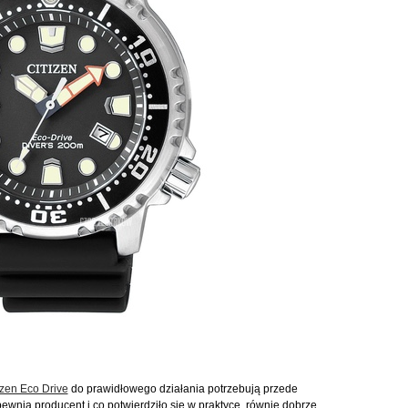
izen Eco Drive
do prawidłowego działania potrzebują przede
ewnia producent i co potwierdziło się w praktyce, równie dobrze