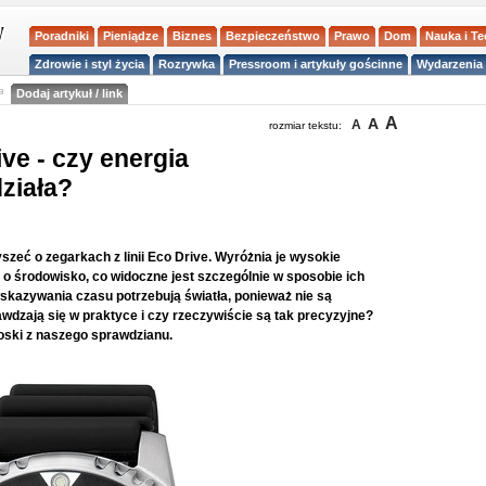
Poradniki
Pieniądze
Biznes
Bezpieczeństwo
Prawo
Dom
Nauka i T
Zdrowie i styl życia
Rozrywka
Pressroom i artykuły gościnne
Wydarzenia 
a
Dodaj artykuł / link
A
A
A
rozmiar tekstu:
ve - czy energia
ziała?
zeć o zegarkach z linii Eco Drive. Wyróżnia je wysokie
o środowisko, co widoczne jest szczególnie w sposobie ich
skazywania czasu potrzebują światła, ponieważ nie są
dzają się w praktyce i czy rzeczywiście są tak precyzyjne?
oski z naszego sprawdzianu.