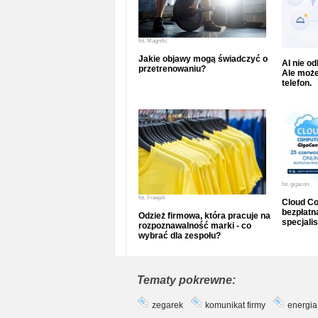
fot.
Magnific
Jakie objawy mogą świadczyć o
AI nie o
przetrenowaniu?
Ale może
telefon.
fot.
gigacon
fot.
Freepik
Cloud Co
bezpłatna
Odzież firmowa, która pracuje na
specjalis
rozpoznawalność marki - co
wybrać dla zespołu?
Tematy pokrewne:
zegarek
komunikat firmy
energia