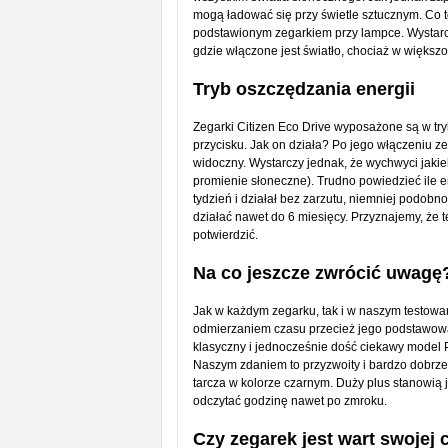
mogą ładować się przy świetle sztucznym. Co t
podstawionym zegarkiem przy lampce. Wystarc
gdzie włączone jest światło, chociaż w więks
Tryb oszczędzania energii
Zegarki Citizen Eco Drive wyposażone są w tr
przycisku. Jak on działa? Po jego włączeniu z
widoczny. Wystarczy jednak, że wychwyci jakie
promienie słoneczne). Trudno powiedzieć ile e
tydzień i działał bez zarzutu, niemniej podobno
działać nawet do 6 miesięcy. Przyznajemy, że
potwierdzić.
Na co jeszcze zwrócić uwagę
Jak w każdym zegarku, tak i w naszym testow
odmierzaniem czasu przecież jego podstawowa
klasyczny i jednocześnie dość ciekawy model 
Naszym zdaniem to przyzwoity i bardzo dobrze
tarcza w kolorze czarnym. Duży plus stanowią
odczytać godzinę nawet po zmroku.
Czy zegarek jest wart swojej 