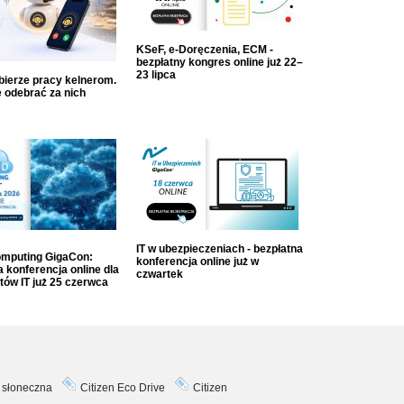
KSeF, e-Doręczenia, ECM -
bezpłatny kongres online już 22–
23 lipca
dbierze pracy kelnerom.
 odebrać za nich
IT w ubezpieczeniach - bezpłatna
mputing GigaCon:
konferencja online już w
 konferencja online dla
czwartek
tów IT już 25 czerwca
 słoneczna
Citizen Eco Drive
Citizen