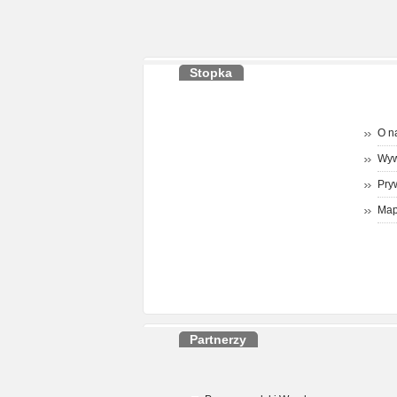
Stopka
O n
Wyw
Pry
Map
Partnerzy