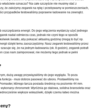
o właściwie oznacza? Na całe szczęście nie musimy stać z
zy, że założymy zegarek na rękę i przebywamy w pomieszczeniach,
zości przypadków testowaliśmy poprawne ładowanie na zewnątrz.
yb oszczędzania energii. Do jego włączenia wystarczy użyć jednego
egarek nadal odmierza czas, jednak nie czyni tego w sposób
kolwiek światło, aby pokazać aktualną godzinę (mogą to być np.
nergii dzięki temu zaoszczędzimy. Nasz zegarek testowaliśmy przez
 szacuje się, że na jednym ładowaniu (ok. 8 godzin), zegarek potrafi
 ten czas nam zaimponował, nie możemy tego jednak w pełni
?
anym, dużą uwagę przywiązaliśmy do jego wyglądu. To poza
 funkcja - musi dobrze pasować do ubioru. Postawiliśmy na
Promaster, którego tarcza posiada średnicę na poziomie 44 mm.
 wykonany chronometr. Wyróżnia go stalowa, solidna bransoleta oraz
 jednocześnie większe wskazówki, dzięki czemu łatwo można
ceny?