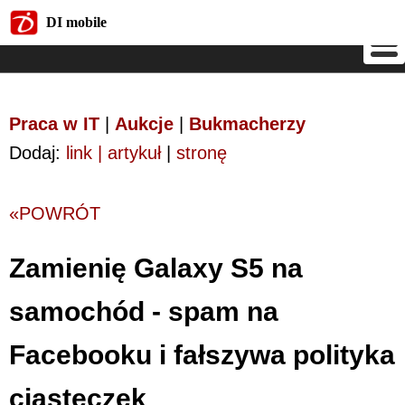
DI mobile
DI mobile
Praca w IT
|
Aukcje
|
Bukmacherzy
Dodaj:
link | artykuł
|
stronę
«POWRÓT
Zamienię Galaxy S5 na
samochód - spam na
Facebooku i fałszywa polityka
ciasteczek