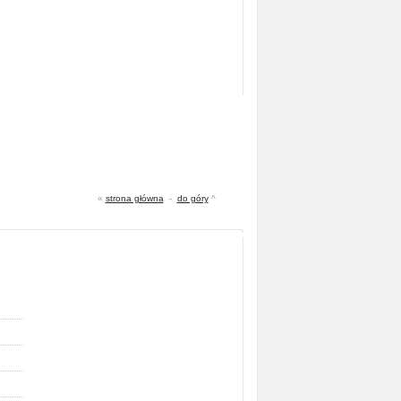
«
strona główna
-
do góry
^