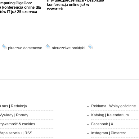
IT w ubezpieczeniach - bezpłatna
mputing GigaCon:
konferencja online już w
 konferencja online dla
czwartek
tów IT już 25 czerwca
piractwo domenowe
nieuczciwe praktyki
 nas
|
Redakcja
Reklama
|
Wpisy gościnne
Wywiady
|
Porady
Katalog
|
Kalendarium
rywatność
&
cookies
Facebook
|
X
apa serwisu
|
RSS
Instagram
|
Pinterest