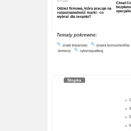
fot.
Freepik
Cloud Co
bezpłatna
Odzież firmowa, która pracuje na
specjalis
rozpoznawalność marki - co
wybrać dla zespołu?
Tematy pokrewne:
znaki towarowe
prawa konsumentów
domeny
cybersquatting
Stopka
O
P
M