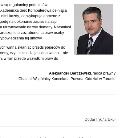
dów są regulaminy podmiotów
 Akademicka Sieć Komputerowa pełniąca
 z nimi każdy, kto wykupuje domenę z
 zgodę na dokonanie zapisu na sąd
a utrzymywanie nazwy domeny. Natomiast
aruszenie przez abonenta praw osoby
wypowiedzenia tej umowy.
h winna skłaniać przedsiębiorców do
omeny, czy – mimo że jest ona wolna – nie
h, w tym przede wszystkim praw do
Aleksander Barczewski
, radca prawny
Chałas i Wspólnicy Kancelaria Prawna, Oddział w Toruniu
Dodaj link / artykuł