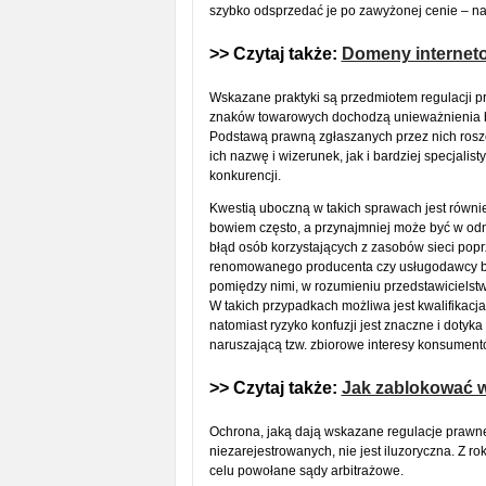
szybko odsprzedać je po zawyżonej cenie – n
>> Czytaj także:
Domeny interneto
Wskazane praktyki są przedmiotem regulacji pr
znaków towarowych dochodzą unieważnienia bąd
Podstawą prawną zgłaszanych przez nich roszc
ich nazwę i wizerunek, jak i bardziej specjal
konkurencji.
Kwestią uboczną w takich sprawach jest równie
bowiem często, a przynajmniej może być w od
błąd osób korzystających z zasobów sieci poprz
renomowanego producenta czy usługodawcy bąd
pomiędzy nimi, w rozumieniu przedstawicielstwa
W takich przypadkach możliwa jest kwalifikacja
natomiast ryzyko konfuzji jest znaczne i doty
naruszającą tzw. zbiorowe interesy konsument
>> Czytaj także:
Jak zablokować w
Ochrona, jaką dają wskazane regulacje prawn
niezarejestrowanych, nie jest iluzoryczna. Z r
celu powołane sądy arbitrażowe.