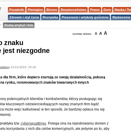
Poradniki
Pieniądze
Biznes
Bezpieczeństwo
Prawo
Dom
Nauka i T
Zdrowie i styl życia
Rozrywka
Pressroom i artykuły gościnne
Wydarzenia 
a
Dodaj artykuł / link
A
A
A
rozmiar tekstu:
o znaku
jest niezgodne
pólnicy
13-12-2010, 15:16
dla firm, które dopiero startują ze swoją działalnością, pokusą
h na rynku, renomowanych znaków towarowych innych
rony potencjalnych klientów i kontrahentów, którzy posługując się
słów kluczowych odzwierciedlających nazwy znanych firm bądź
ca może więc kalkulować w ten sposób, że bardziej opłaca mu się
łasnej.
praktyka tzw.
cybersquattingu
. Polega ona na rejestrowaniu domen z
lu korzystania z nich dla celów komercyjnych, ale jedynie po to, aby