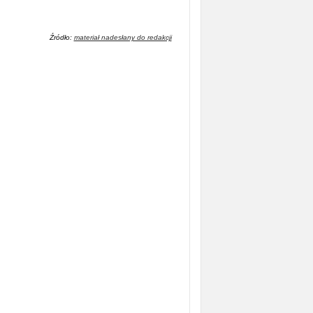
Źródło:
materiał nadesłany do redakcji