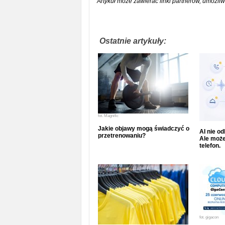
Artykuł może zawierać linki partnerów, umożliw
Ostatnie artykuły:
fot.
Magnific
Jakie objawy mogą świadczyć o
AI nie o
przetrenowaniu?
Ale może
telefon.
fot.
gigacon