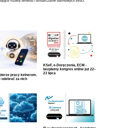
iające rozwój serwisu i dostarczanie darmowych treści.
KSeF, e-Doręczenia, ECM -
bezpłatny kongres online już 22–
23 lipca
dbierze pracy kelnerom.
 odebrać za nich