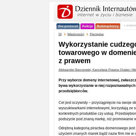
< reklam
the:protocol
Aukcje
Bukmacherzy
DI
Wiadomości
Pieniądze
Wykorzystanie cudzeg
towarowego w domenie 
z prawem
Aleksander Barczewski, Kancelaria Prawna Chałas i Ws
Przy wyborze domeny internetowej, zwłaszcza 
bywa wykorzystanie w niej rozpoznawalnyc
przedsiębiorców.
Cel jest oczywisty – przyciągnięcie na swoje st
wyszukiwarkami internetowymi, korzystają ze 
konkretnych produktów czy usług. Przedsiębior
podszycie pod znaną markę, niż promowanie w
Odrębną kategorią piractwa domenowego jest 
użyciem znanych marek bądź nazw firm nie w ce