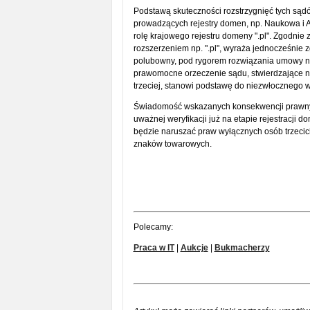
Podstawą skuteczności rozstrzygnięć tych są
prowadzących rejestry domen, np. Naukowa i
rolę krajowego rejestru domeny ".pl". Zgodnie
rozszerzeniem np. ".pl", wyraża jednocześnie
polubowny, pod rygorem rozwiązania umowy n
prawomocne orzeczenie sądu, stwierdzające n
trzeciej, stanowi podstawę do niezwłocznego 
Świadomość wskazanych konsekwencji prawnyc
uważnej weryfikacji już na etapie rejestracji d
będzie naruszać praw wyłącznych osób trzecic
znaków towarowych.
Polecamy:
Praca w IT
|
Aukcje
|
Bukmacherzy