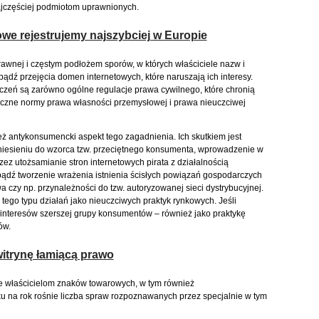
ajczęściej podmiotom uprawnionych.
we rejestrujemy najszybciej w Europie
awnej i częstym podłożem sporów, w których właściciele nazw i
ź przejęcia domen internetowych, które naruszają ich interesy.
zeń są zarówno ogólne regulacje prawa cywilnego, które chronią
istyczne normy prawa własności przemysłowej i prawa nieuczciwej
ż antykonsumencki aspekt tego zagadnienia. Ich skutkiem jest
niesieniu do wzorca tzw. przeciętnego konsumenta, wprowadzenie w
ez utożsamianie stron internetowych pirata z działalnością
ź tworzenie wrażenia istnienia ścisłych powiązań gospodarczych
 czy np. przynależności do tzw. autoryzowanej sieci dystrybucyjnej.
 tego typu działań jako nieuczciwych praktyk rynkowych. Jeśli
ka interesów szerszej grupy konsumentów – również jako praktykę
ów.
itrynę łamiącą prawo
e właścicielom znaków towarowych, w tym również
oku na rok rośnie liczba spraw rozpoznawanych przez specjalnie w tym