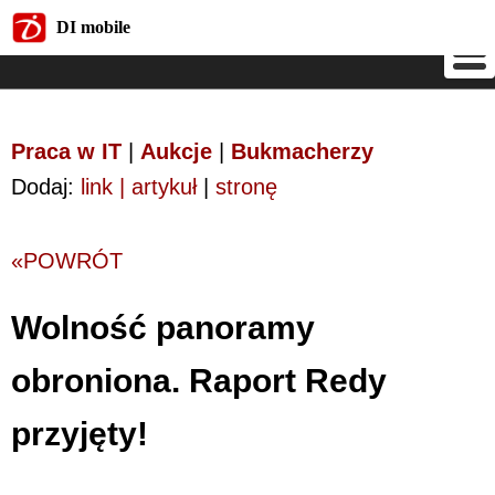
DI mobile
DI mobile
Praca w IT
|
Aukcje
|
Bukmacherzy
Dodaj:
link | artykuł
|
stronę
«POWRÓT
Wolność panoramy
obroniona. Raport Redy
przyjęty!