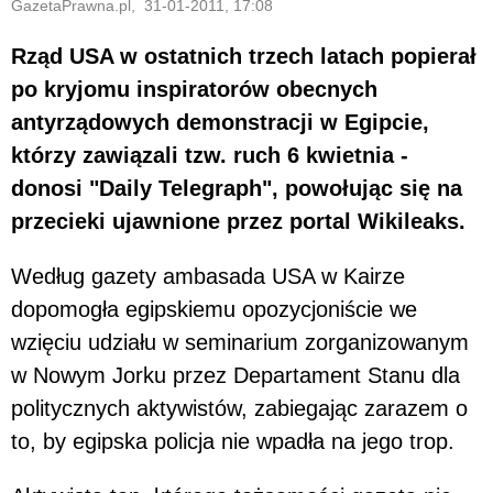
GazetaPrawna.pl, 31-01-2011, 17:08
Rząd USA w ostatnich trzech latach popierał
po kryjomu inspiratorów obecnych
antyrządowych demonstracji w Egipcie,
którzy zawiązali tzw. ruch 6 kwietnia -
donosi "Daily Telegraph", powołując się na
przecieki ujawnione przez portal Wikileaks.
Według gazety ambasada USA w Kairze
dopomogła egipskiemu opozycjoniście we
wzięciu udziału w seminarium zorganizowanym
w Nowym Jorku przez Departament Stanu dla
politycznych aktywistów, zabiegając zarazem o
to, by egipska policja nie wpadła na jego trop.