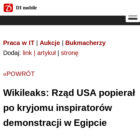
DI mobile
DI mobile
Praca w IT
|
Aukcje
|
Bukmacherzy
Dodaj:
link | artykuł
|
stronę
«POWRÓT
Wikileaks: Rząd USA popierał
po kryjomu inspiratorów
demonstracji w Egipcie