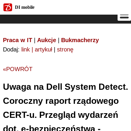
DI mobile
DI mobile
Praca w IT
|
Aukcje
|
Bukmacherzy
Dodaj:
link | artykuł
|
stronę
«POWRÓT
Uwaga na Dell System Detect.
Coroczny raport rządowego
CERT-u. Przegląd wydarzeń
dot. e-bezpieczeństwa -