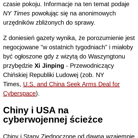
czasie pokoju. Informacje na ten temat podaje
NY Times
powołując się na anonimowych
urzędników zbliżonych do sprawy.
Z doniesień gazety wynika, że porozumienie jest
negocjowane "w ostatnich tygodniach" i miałoby
być ogłoszone gdy z wizytą do Waszyngtonu
przybędzie
Xi Jinping
- Przewodniczący
Chińskiej Republiki Ludowej (zob. NY
Times,
U.S. and China Seek Arms Deal for
Cyberspace
).
Chiny i USA na
cyberwojennej ścieżce
Chiny i Stany Zjednoczone od dawna wzajemnie