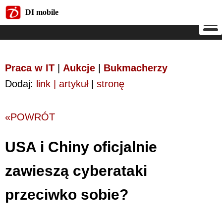
DI mobile
DI mobile
Praca w IT
|
Aukcje
|
Bukmacherzy
Dodaj:
link | artykuł
|
stronę
«POWRÓT
USA i Chiny oficjalnie
zawieszą cyberataki
przeciwko sobie?