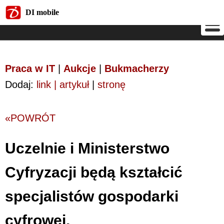
DI mobile
DI mobile
Praca w IT
|
Aukcje
|
Bukmacherzy
Dodaj:
link | artykuł
|
stronę
«POWRÓT
Uczelnie i Ministerstwo
Cyfryzacji będą kształcić
specjalistów gospodarki
cyfrowej.