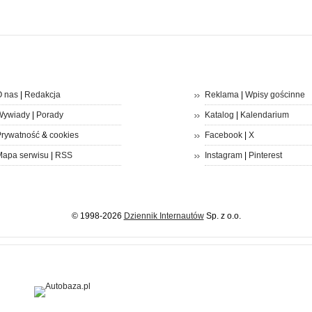
 nas
|
Redakcja
Reklama
|
Wpisy gościnne
Wywiady
|
Porady
Katalog
|
Kalendarium
rywatność
&
cookies
Facebook
|
X
apa serwisu
|
RSS
Instagram
|
Pinterest
© 1998-2026
Dziennik Internautów
Sp. z o.o.