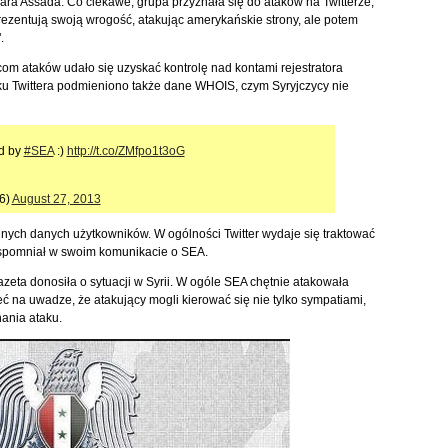
ara Assada. Co ciekawe, grupa przyznała się do ataków na Twitterze,
rezentują swoją wrogość, atakując amerykańskie strony, ale potem
.
om ataków udało się uzyskać kontrolę nad kontami rejestratora
ku Twittera podmieniono także dane WHOIS, czym Syryjczycy nie
ed by
#SEA
:)
http://t.co/ZMfpo1t3oG
6)
August 27, 2013
dnych danych użytkowników. W ogólności Twitter wydaje się traktować
wspomniał w swoim komunikacie o SEA.
zeta donosiła o sytuacji w Syrii. W ogóle SEA chętnie atakowała
ć na uwadze, że atakujący mogli kierować się nie tylko sympatiami,
nania ataku.