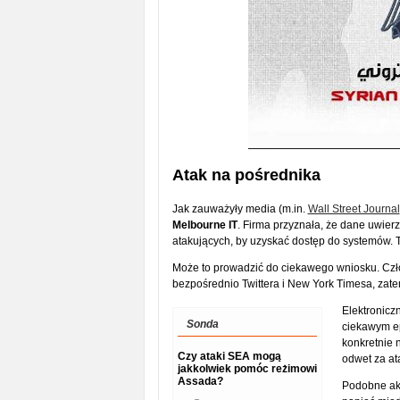
Atak na pośrednika
Jak zauważyły media (m.in.
Wall Street Journal
Melbourne IT
. Firma przyznała, że dane uwier
atakujących, by uzyskać dostęp do systemów. T
Może to prowadzić do ciekawego wniosku. Czło
bezpośrednio Twittera i New York Timesa, zatem
Elektronicz
Sonda
ciekawym e
konkretnie 
Czy ataki SEA mogą
odwet za at
jakkolwiek pomóc reżimowi
Assada?
Podobne akt