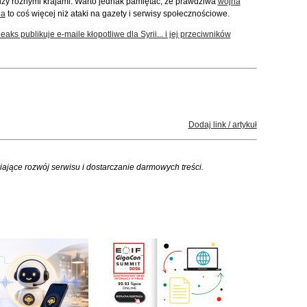
zy różnymi krajami. Warto jednak pamiętać, że prawdziwa
wojna
na
to coś więcej niż ataki na gazety i serwisy społecznościowe.
leaks publikuje e-maile kłopotliwe dla Syrii... i jej przeciwników
Dodaj link / artykuł
iające rozwój serwisu i dostarczanie darmowych treści.