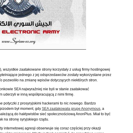
), wszystkie zaatakowane strony korzystały z usług firmy hostingowej
zytelniające jednego z jej odsprzedawców zostały wykorzystane przez
o pozwoliło na zmianę wpisów dotyczących niektórych stron.
nkowie SEA najwyraźniej nie byli w stanie zaatakować
 uderzyli w inną współpracującą z nimi firmę.
ne potyczki z prosyryjskimi hackerami to nic nowego. Bardzo
pizodem był moment, gdy
SEA zaatakowała grupę Anonymous
, a
należącą do haktywistów sieć społecznościową AnonPlus. Miał to być
ak na stronę syryjskiego rządu.
y internetowej agresji obserwuje się coraz częściej przy okazji