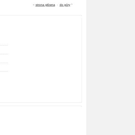
«
strona główna
-
do góry
^