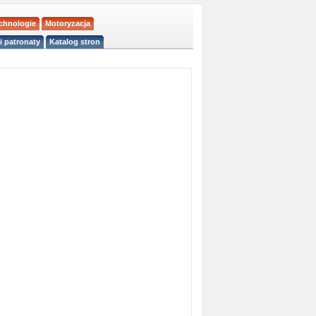
echnologie
Motoryzacja
i patronaty
Katalog stron