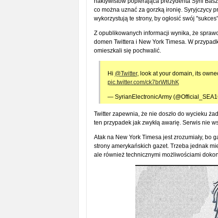
haktywistów popierająca prezydenta Syrii Basz
co można uznać za gorzką ironię. Syryjczycy p
wykorzystują te strony, by ogłosić swój "sukces"
Z opublikowanych informacji wynika, że sprawc
domen Twittera i New York Timesa. W przypad
omieszkali się pochwalić.
Hi
@Twitter
, look at your domain, its own
pic.twitter.com/ck7brWtUhK
— SyrianElectronicArmy (@Official_SEA1
Twitter zapewnia, że nie doszło do wycieku ża
ten przypadek jak zwykłą awarię. Serwis nie 
Atak na New York Timesa jest zrozumiały, bo ga
strony amerykańskich gazet. Trzeba jednak mie
ale również technicznymi możliwościami doko