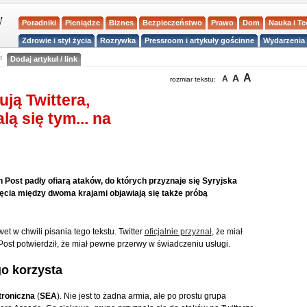
Poradniki
Pieniądze
Biznes
Bezpieczeństwo
Prawo
Dom
Nauka i T
Zdrowie i styl życia
Rozrywka
Pressroom i artykuły gościnne
Wydarzenia 
a
Dodaj artykuł / link
A
A
A
rozmiar tekstu:
ją Twittera,
ą się tym... na
n Post padły ofiarą ataków, do których przyznaje się Syryjska
pięcia między dwoma krajami objawiają się także próbą
t w chwili pisania tego tekstu. Twitter
oficjalnie przyznał
, że miał
ost potwierdził, że miał pewne przerwy w świadczeniu usługi.
go korzysta
troniczna
(
SEA
). Nie jest to żadna armia, ale po prostu grupa