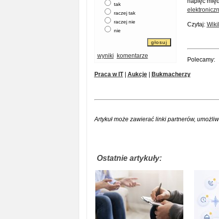
napięć międ
tak
elektronicz
raczej tak
raczej nie
Czytaj:
Wiki
nie
wyniki
komentarze
Polecamy:
Praca w IT
|
Aukcje
|
Bukmacherzy
Artykuł może zawierać linki partnerów, umożliw
Ostatnie artykuły: