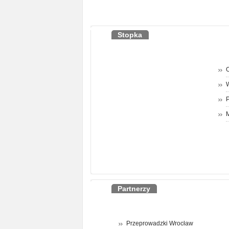
Stopka
O
P
M
Partnerzy
Przeprowadzki Wrocław