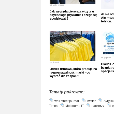
fot.
Getty Images
Jak wygląda pierwsza wizyta u
AI nie o
psychologa prywatnie i czego się
Ale może
spodziewać?
telefon.
fot.
gigacon
fot.
Freepik
Cloud Co
bezpłatna
Odzież firmowa, która pracuje na
specjalis
rozpoznawalność marki - co
wybrać dla zespołu?
Tematy pokrewne:
wall street journal
Twitter
Syryjsk
Times
Melbourne IT
hackerzy
c