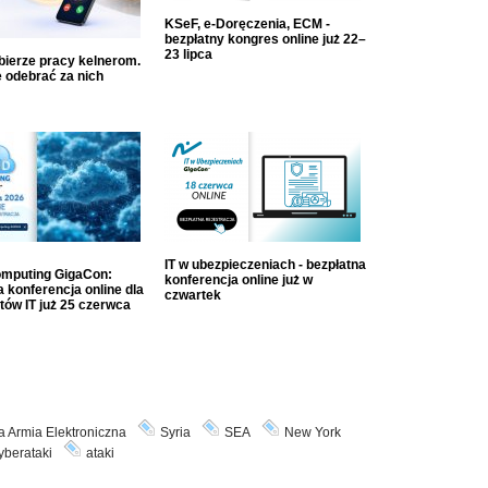
KSeF, e-Doręczenia, ECM -
bezpłatny kongres online już 22–
23 lipca
dbierze pracy kelnerom.
 odebrać za nich
IT w ubezpieczeniach - bezpłatna
mputing GigaCon:
konferencja online już w
 konferencja online dla
czwartek
tów IT już 25 czerwca
a Armia Elektroniczna
Syria
SEA
New York
yberataki
ataki