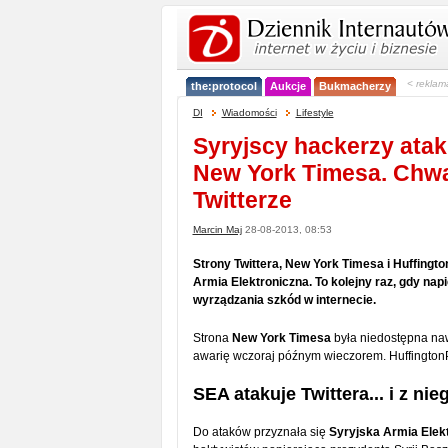
< reklam
the:protocol
Aukcje
Bukmacherzy
DI
Wiadomości
Lifestyle
Syryjscy hackerzy ataku
New York Timesa. Chwal
Twitterze
Marcin Maj
28-08-2013, 08:53
Strony Twittera, New York Timesa i Huffingto
Armia Elektroniczna. To kolejny raz, gdy na
wyrządzania szkód w internecie.
Strona
New York Timesa
była niedostępna nawe
awarię wczoraj późnym wieczorem. HuffingtonP
SEA atakuje Twittera... i z nie
Do ataków przyznała się
Syryjska Armia Elek