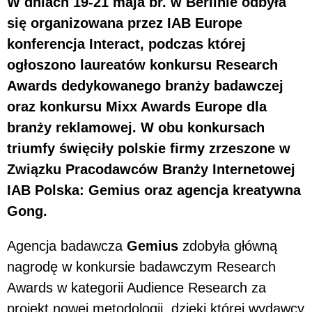
W dniach 19-21 maja br. w Berlinie odbyła
się organizowana przez IAB Europe
konferencja Interact, podczas której
ogłoszono laureatów konkursu Research
Awards dedykowanego branży badawczej
oraz konkursu Mixx Awards Europe dla
branży reklamowej. W obu konkursach
triumfy święciły polskie firmy zrzeszone w
Związku Pracodawców Branży Internetowej
IAB Polska: Gemius oraz agencja kreatywna
Gong.
Agencja badawcza
Gemius
zdobyła główną
nagrodę w konkursie badawczym Research
Awards w kategorii Audience Research za
projekt nowej metodologii, dzięki której wydawcy