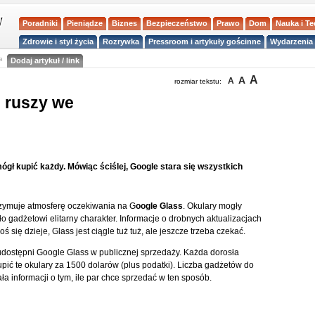
Poradniki
Pieniądze
Biznes
Bezpieczeństwo
Prawo
Dom
Nauka i T
Zdrowie i styl życia
Rozrywka
Pressroom i artykuły gościnne
Wydarzenia 
a
Dodaj artykuł / link
A
A
A
rozmiar tekstu:
 ruszy we
gł kupić każdy. Mówiąc ściślej, Google stara się wszystkich
rzymuje atmosferę oczekiwania na G
oogle Glass
. Okulary mogły
 gadżetowi elitarny charakter. Informacje o drobnych aktualizacjach
 się dzieje, Glass jest ciągle tuż tuż, ale jeszcze trzeba czekać.
 udostępni Google Glass w publicznej sprzedaży. Każda dorosła
pić te okulary za 1500 dolarów (plus podatki). Liczba gadżetów do
a informacji o tym, ile par chce sprzedać w ten sposób.