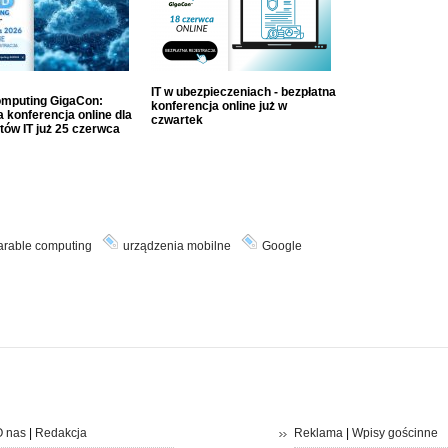
IT w ubezpieczeniach - bezpłatna
mputing GigaCon:
konferencja online już w
 konferencja online dla
czwartek
tów IT już 25 czerwca
rable computing
urządzenia mobilne
Google
 nas
|
Redakcja
Reklama
|
Wpisy gościnne