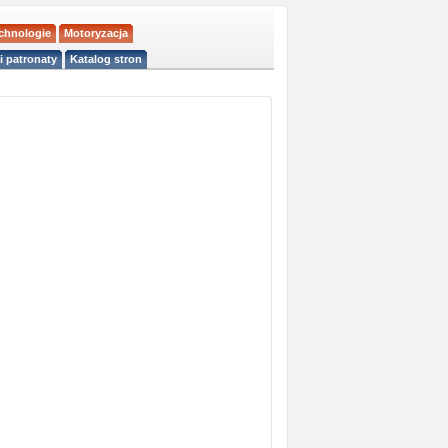
echnologie
Motoryzacja
i patronaty
Katalog stron