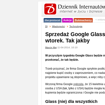
< reklam
the:protocol
Aukcje
Bukmacherzy
DI
Wiadomości
Technologie
Sprzedaż Google Glass
wtorek. Tak jakby
Marcin Maj
11-04-2014, 10:10
W przyszłym tygodniu Google Glass będzie mó
przekonać, że tak będzie.
Trzeb przyznać, że firma Google sprytnie podt
najpierw kupić osoby z zaproszeniem, co nadało
projektu ujawniane są stopniowo, a więc niby coś
Wczoraj firma Google
ogłosiła
, że 15 kwietnia
osoba z USA (tak, tylko z USA) będzie mogła ku
kupienia będzie ograniczona i Google nie podał
Glass (nie) dla wszystkich