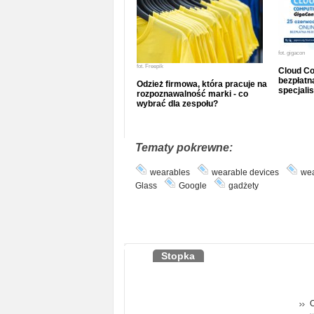
fot.
gigacon
fot.
Freepik
Cloud Co
bezpłatna
Odzież firmowa, która pracuje na
specjalis
rozpoznawalność marki - co
wybrać dla zespołu?
Tematy pokrewne:
wearables
wearable devices
wea
Glass
Google
gadżety
Stopka
O