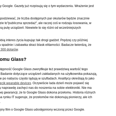
y Google. Gazety już rozpisują się o tym wydarzeniu. Wrażenie jest
.
spodziewać, że liczba dostępnych par okularów będzie znacznie
ie to"publiczna sprzedaż", ale raczej coś w rodzaju losowania, w
ą pulę urządzeń. Niewiele to się różni od wcześniejszych
bią interes życia kupując tak drogi gadżet. Prędzej czy później
spadnie i zabawka straci blask elitarności. Badacze twierdzą, że
 300 dolarów
.
komu Glass?
tępność Google Glass zweryfikuje też prawdziwą wartość tego
 Badanie dotyczące urządzeń zakładanych na użytkownika pokazują,
e po nabyciu często lądują w szufladach. Analitycy określają to jako
ecik wearable devices
. Oczywiście lada dzień może pojawić się
ry naprawdę zachęci nas do noszenia na sobie elektroniki. Nie ma
ej gwarancji, że to Google Glass dokona przełomu. Historia różnych
a rynku IT sugeruje, że przełomów nie dokonują pionierzy, ale ich
.
ejny film o Google Glass udostępniony wczoraj przez Google.