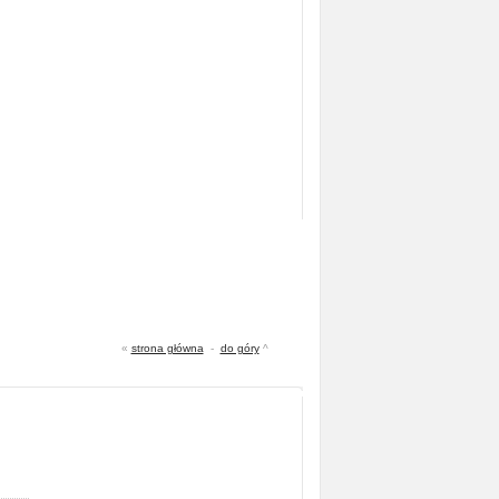
«
strona główna
-
do góry
^