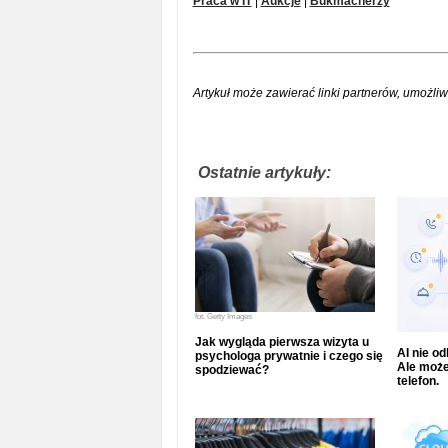
Praca w IT
|
Aukcje
|
Bukmacherzy
Artykuł może zawierać linki partnerów, umożliw
Ostatnie artykuły:
fot.
Getty Images
Jak wygląda pierwsza wizyta u
AI nie o
psychologa prywatnie i czego się
Ale może
spodziewać?
telefon.