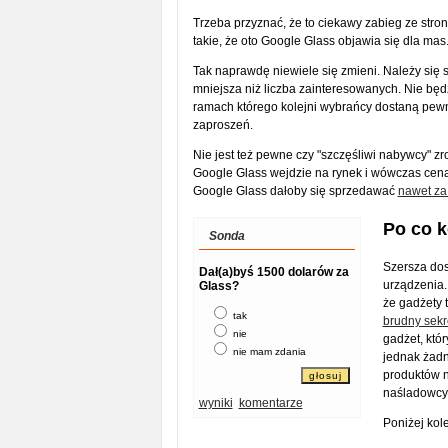
Trzeba przyznać, że to ciekawy zabieg ze stron
takie, że oto Google Glass objawia się dla mas
Tak naprawdę niewiele się zmieni. Należy się 
mniejsza niż liczba zainteresowanych. Nie będz
ramach którego kolejni wybrańcy dostaną pewn
zaproszeń.
Nie jest też pewne czy "szczęśliwi nabywcy" zro
Google Glass wejdzie na rynek i wówczas cena 
Google Glass dałoby się sprzedawać
nawet za
Po co 
Sonda
Szersza dos
Dał(a)byś 1500 dolarów za
urządzenia.
Glass?
że gadżety t
tak
brudny sekr
nie
gadżet, któ
nie mam zdania
jednak żadn
produktów n
naśladowcy
wyniki
komentarze
Poniżej kol