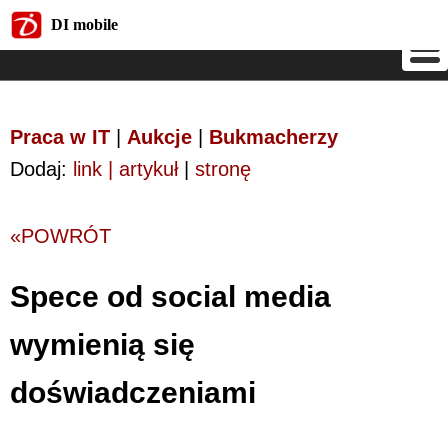
DI mobile
DI mobile
Praca w IT
|
Aukcje
|
Bukmacherzy
Dodaj:
link | artykuł
|
stronę
«POWRÓT
Spece od social media
wymienią się
doświadczeniami