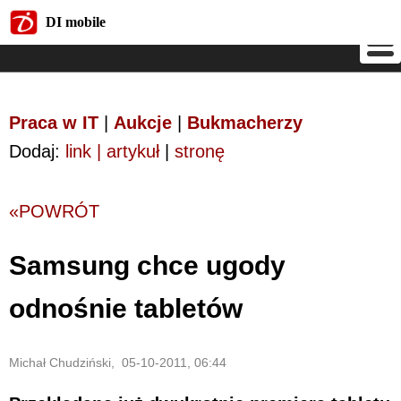
DI mobile
DI mobile
Praca w IT
|
Aukcje
|
Bukmacherzy
Dodaj:
link | artykuł
|
stronę
«POWRÓT
Samsung chce ugody
odnośnie tabletów
Michał Chudziński, 05-10-2011, 06:44