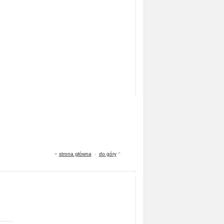
«
strona główna
-
do góry
^