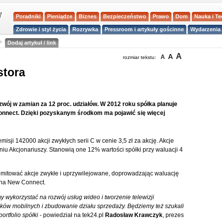
Poradniki
Pieniądze
Biznes
Bezpieczeństwo
Prawo
Dom
Nauka i T
Zdrowie i styl życia
Rozrywka
Pressroom i artykuły gościnne
Wydarzenia 
a
Dodaj artykuł / link
A
A
A
rozmiar tekstu:
stora
ozwój w zamian za 12 proc. udziałów. W 2012 roku spółka planuje
Connect. Dzięki pozyskanym środkom ma pojawić się więcej
isji 142000 akcji zwykłych serii C w cenie 3,5 zł za akcję. Akcje
u Akcjonariuszy. Stanowią one 12% wartości spółki przy waluacji 4
emitować akcje zwykłe i uprzywilejowane, doprowadzając waluację
ć na New Connect.
y wykorzystać na rozwój usług wideo i tworzenie telewizji
ików mobilnych i zbudowanie działu sprzedaży. Będziemy też szukali
ortfolio spółki
- powiedział na tek24.pl
Radosław Krawczyk
, prezes