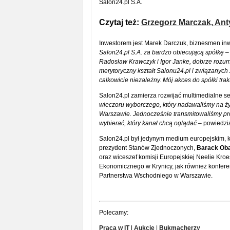
Salon24.pl S.A.
Czytaj też:
Grzegorz Marczak, Anty
Inwestorem jest Marek Darczuk, biznesmen inw
Salon24.pl S.A. za bardzo obiecującą spółkę
–
Radosław Krawczyk i Igor Janke, dobrze rozum
merytoryczny kształt Salonu24.pl i związanych z 
całkowicie niezależny. Mój akces do spółki tra
Salon24.pl zamierza rozwijać multimedialne s
wieczoru wyborczego, który nadawaliśmy na 
Warszawie. Jednocześnie transmitowaliśmy pr
wybierać, który kanał chcą oglądać
– powiedzia
Salon24.pl był jedynym medium europejskim, k
prezydent Stanów Zjednoczonych,
Barack Ob
oraz wiceszef komisji Europejskiej Neelie Kro
Ekonomicznego w Krynicy, jak również konferen
Partnerstwa Wschodniego w Warszawie.
Polecamy:
Praca w IT
|
Aukcje
|
Bukmacherzy