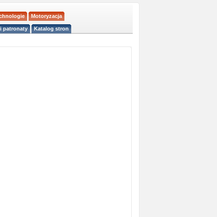
echnologie
Motoryzacja
i patronaty
Katalog stron