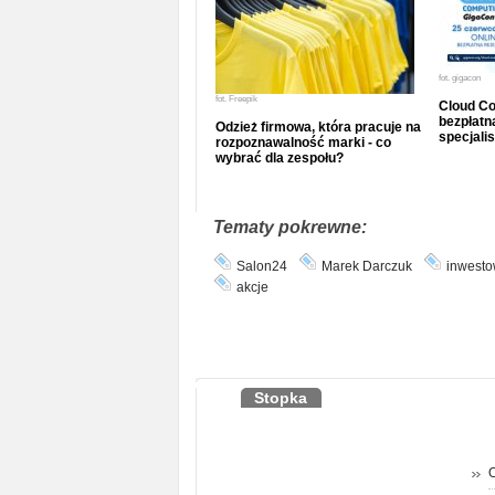
fot.
gigacon
fot.
Freepik
Cloud Co
bezpłatna
Odzież firmowa, która pracuje na
specjalis
rozpoznawalność marki - co
wybrać dla zespołu?
Tematy pokrewne:
Salon24
Marek Darczuk
inwesto
akcje
Stopka
O