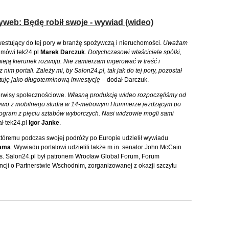
web: Będę robił swoje - wywiad (wideo)
estujący do tej pory w branżę spożywczą i nieruchomości.
Uważam
 mówi tek24.pl
Marek Darczuk
.
Dotychczasowi właściciele spółki,
ieją kierunek rozwoju. Nie zamierzam ingerować w treść i
nim portali. Zależy mi, by Salon24.pl, tak jak do tej pory, pozostał
ktuję jako długoterminową inwestycję
– dodał Darczuk.
erwisy społecznościowe.
Własną produkcję wideo rozpoczęliśmy od
żywo z mobilnego studia w 14-metrowym Hummerze jeżdżącym po
ogram z pięciu sztabów wyborczych. Nasi widzowie mogli sami
ł tek24.pl
Igor Janke
.
tóremu podczas swojej podróży po Europie udzielił wywiadu
ama
. Wywiadu portalowi udzielili także m.in. senator John McCain
es. Salon24.pl był patronem Wrocław Global Forum, Forum
cji o Partnerstwie Wschodnim, zorganizowanej z okazji szczytu