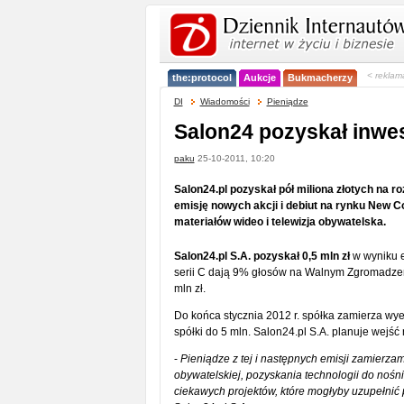
< reklam
the:protocol
Aukcje
Bukmacherzy
DI
Wiadomości
Pieniądze
Salon24 pozyskał inwe
paku
25-10-2011, 10:20
Salon24.pl pozyskał pół miliona złotych na r
emisję nowych akcji i debiut na rynku New 
materiałów wideo i telewizja obywatelska.
Salon24.pl S.A. pozyskał 0,5 mln zł
w wyniku em
serii C dają 9% głosów na Walnym Zgromadzeni
mln zł.
Do końca stycznia 2012 r. spółka zamierza wy
spółki do 5 mln. Salon24.pl S.A. planuje wejś
-
Pieniądze z tej i następnych emisji zamierzam
obywatelskiej, pozyskania technologii do nośn
ciekawych projektów, które mogłyby uzupełnić p