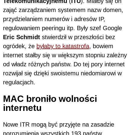
Telekomunikacyjnemu
(
ITU
). Miałby się on
zająć
zarządzaniem systemem nazw domen,
przydzielaniem numerów i adresów IP,
regulowaniem peeringu itp.
Były szef Google
Eric Schmidt
stwierdził w przeszłości bez
ogródek, że
byłaby to katastrofa
, bowiem
internet stałby się w większym stopniu zależny
od władz różnych państw. Do tej pory internet
rozwijał się dzięki swoistemu niedomiarowi w
regulacjach.
MAC broniło wolności
internetu
Nowe ITR mogą być przyjęte na zasadzie
porozumienia wszystkich 193 państw