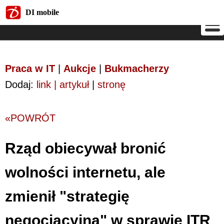
DI mobile
DI mobile
Praca w IT
|
Aukcje
|
Bukmacherzy
Dodaj:
link | artykuł
|
stronę
«POWRÓT
Rząd obiecywał bronić
wolności internetu, ale
zmienił "strategię
negocjacyjną" w sprawie ITR