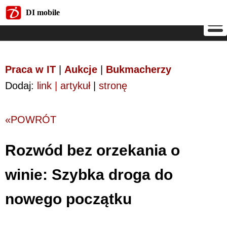
DI mobile
DI mobile
Praca w IT
|
Aukcje
|
Bukmacherzy
Dodaj:
link | artykuł
|
stronę
«POWRÓT
Rozwód bez orzekania o
winie: Szybka droga do
nowego początku