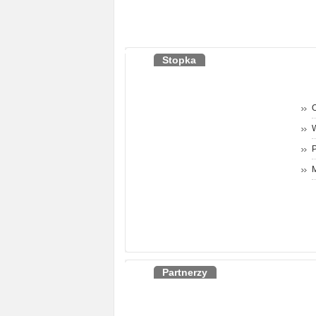
Stopka
O
P
M
Partnerzy