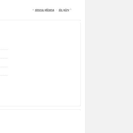
«
strona główna
-
do góry
^