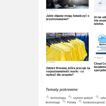
fot.
Magnific
Jakie objawy mogą świadczyć o
AI nie o
przetrenowaniu?
Ale może
telefon.
fot.
gigacon
fot.
Freepik
Cloud Co
bezpłatna
Odzież firmowa, która pracuje na
specjalis
rozpoznawalność marki - co
wybrać dla zespołu?
Tematy pokrewne:
technologia
szymon wałach
sztu
technologii
Polska
konkurencyjność