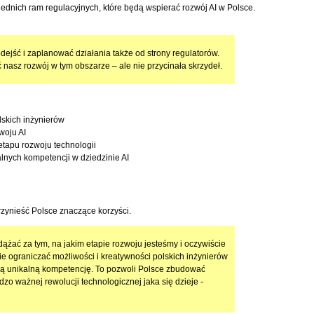
nich ram regulacyjnych, które będą wspierać rozwój AI w Polsce.
jść i zaplanować działania także od strony regulatorów.
nasz rozwój w tym obszarze – ale nie przycinała skrzydeł.
lskich inżynierów
woju AI
etapu rozwoju technologii
nych kompetencji w dziedzinie AI
zynieść Polsce znaczące korzyści.
ążać za tym, na jakim etapie rozwoju jesteśmy i oczywiście
 ograniczać możliwości i kreatywności polskich inżynierów
szą unikalną kompetencję. To pozwoli Polsce zbudować
 ważnej rewolucji technologicznej jaka się dzieje -