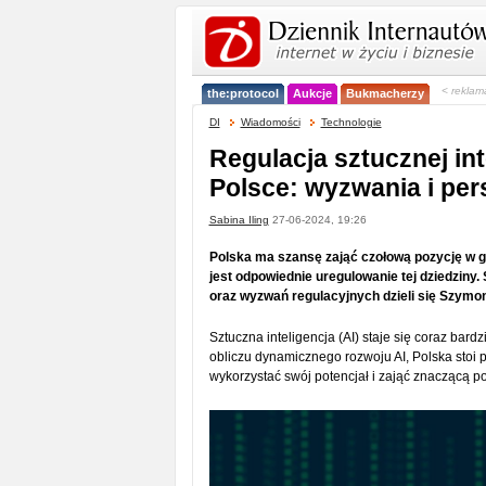
< reklam
the:protocol
Aukcje
Bukmacherzy
DI
Wiadomości
Technologie
Regulacja sztucznej int
Polsce: wyzwania i pe
Sabina Iling
27-06-2024, 19:26
Polska ma szansę zająć czołową pozycję w gl
jest odpowiednie uregulowanie tej dziedziny
oraz wyzwań regulacyjnych dzieli się Szymo
Sztuczna inteligencja (AI) staje się coraz bar
obliczu dynamicznego rozwoju AI, Polska stoi
wykorzystać swój potencjał i zająć znaczącą po