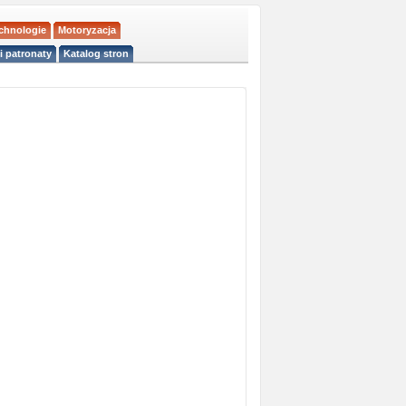
echnologie
Motoryzacja
i patronaty
Katalog stron