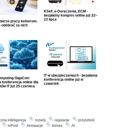
KSeF, e-Doręczenia, ECM -
bezpłatny kongres online już 22–
23 lipca
dbierze pracy kelnerom.
 odebrać za nich
IT w ubezpieczeniach - bezpłatna
mputing GigaCon:
konferencja online już w
 konferencja online dla
czwartek
tów IT już 25 czerwca
czna inteligencja
rozwój
regulacje
przyszłość
inPost
innowacje
biznes
AI