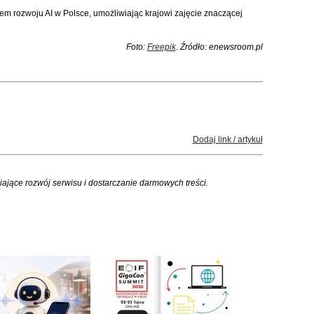
rem rozwoju AI w Polsce, umożliwiając krajowi zajęcie znaczącej
Foto:
Freepik
. Źródło: enewsroom.pl
Dodaj link / artykuł
iające rozwój serwisu i dostarczanie darmowych treści.