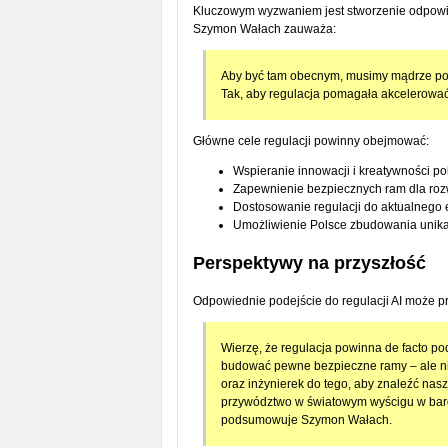
Kluczowym wyzwaniem jest stworzenie odpowied
Szymon Wałach zauważa:
Aby być tam obecnym, musimy mądrze pode
Tak, aby regulacja pomagała akcelerować 
Główne cele regulacji powinny obejmować:
Wspieranie innowacji i kreatywności po
Zapewnienie bezpiecznych ram dla roz
Dostosowanie regulacji do aktualnego 
Umożliwienie Polsce zbudowania unikal
Perspektywy na przyszłość
Odpowiednie podejście do regulacji AI może pr
Wierzę, że regulacja powinna de facto pod
budować pewne bezpieczne ramy – ale nie
oraz inżynierek do tego, aby znaleźć na
przywództwo w światowym wyścigu w bardzo
podsumowuje Szymon Wałach.