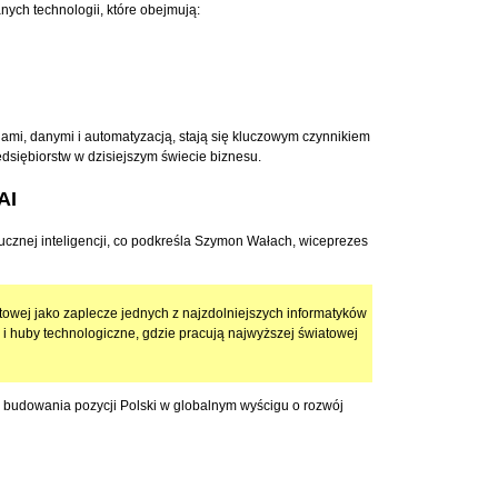
nych technologii, które obejmują:
iami, danymi i automatyzacją, stają się kluczowym czynnikiem
dsiębiorstw w dzisiejszym świecie biznesu.
AI
ucznej inteligencji, co podkreśla Szymon Wałach, wiceprezes
owej jako zaplecze jednych z najzdolniejszych informatyków
i huby technologiczne, gdzie pracują najwyższej światowej
o budowania pozycji Polski w globalnym wyścigu o rozwój