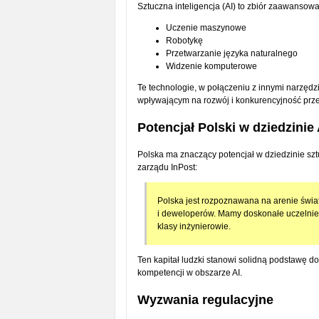
Sztuczna inteligencja (AI) to zbiór zaawansowa
Uczenie maszynowe
Robotykę
Przetwarzanie języka naturalnego
Widzenie komputerowe
Te technologie, w połączeniu z innymi narzędz
wpływającym na rozwój i konkurencyjność prze
Potencjał Polski w dziedzinie 
Polska ma znaczący potencjał w dziedzinie szt
zarządu InPost:
Polska jest rozpoznawana na arenie świat
i deweloperów. Mamy doskonałe uczelnie 
klasy inżynierowie.
Ten kapitał ludzki stanowi solidną podstawę d
kompetencji w obszarze AI.
Wyzwania regulacyjne