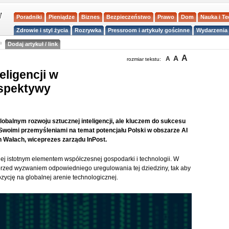
Poradniki
Pieniądze
Biznes
Bezpieczeństwo
Prawo
Dom
Nauka i T
Zdrowie i styl życia
Rozrywka
Pressroom i artykuły gościnne
Wydarzenia 
a
Dodaj artykuł / link
A
A
A
rozmiar tekstu:
eligencji w
rspektywy
obalnym rozwoju sztucznej inteligencji, ale kluczem do sukcesu
. Swoimi przemyśleniami na temat potencjału Polski w obszarze AI
n Wałach, wiceprezes zarządu InPost.
dziej istotnym elementem współczesnej gospodarki i technologii. W
 przed wyzwaniem odpowiedniego uregulowania tej dziedziny, tak aby
zycję na globalnej arenie technologicznej.