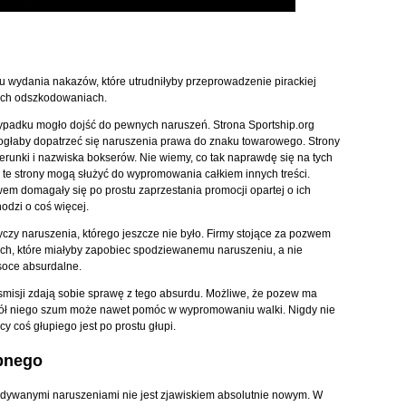
 wydania nakazów, które utrudniłyby przeprowadzenie pirackiej
wych odszkodowaniach.
ypadku mogło dojść do pewnych naruszeń. Strona Sportship.org
ogłaby dopatrzeć się naruszenia prawa do znaku towarowego. Strony
erunki i nazwiska bokserów. Nie wiemy, co tak naprawdę się na tych
 te strony mogą służyć do wypromowania całkiem innych treści.
wem domagały się po prostu zaprzestania promocji opartej o ich
hodzi o coś więcej.
zy naruszenia, którego jeszcze nie było. Firmy stojące za pozwem
h, które miałyby zapobiec spodziewanemu naruszeniu, a nie
ysoce absurdalne.
smisji zdają sobie sprawę z tego absurdu. Możliwe, że pozew ma
okół niego szum może nawet pomóc w wypromowaniu walki. Nigdy nie
y coś głupiego jest po prostu głupi.
bnego
dywanymi naruszeniami nie jest zjawiskiem absolutnie nowym. W