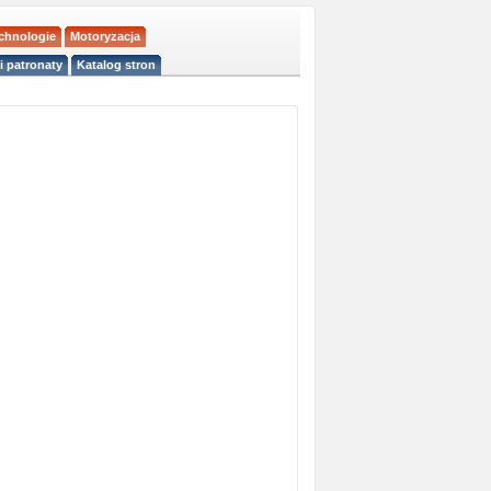
echnologie
Motoryzacja
i patronaty
Katalog stron