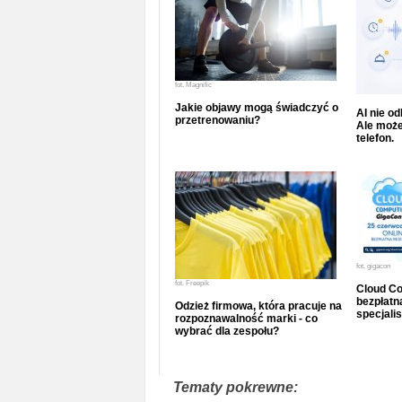
fot.
Magnific
Jakie objawy mogą świadczyć o
AI nie o
przetrenowaniu?
Ale może
telefon.
fot.
gigacon
fot.
Freepik
Cloud Co
bezpłatna
Odzież firmowa, która pracuje na
specjalis
rozpoznawalność marki - co
wybrać dla zespołu?
Tematy pokrewne: