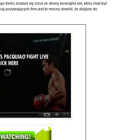
 treści znalazł się zrzut ze strony boxinghd.net, który miał być
ług pozywających firm jest to mocny dowód, że dojdzie do