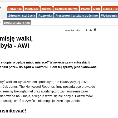
Poradniki
Pieniądze
Biznes
Bezpieczeństwo
Prawo
Dom
Nauka i T
Zdrowie i styl życia
Rozrywka
Pressroom i artykuły gościnne
Wydarzenia 
a
Dodaj artykuł / link
A
A
A
rozmiar tekstu:
misję walki,
dbyła - AWI
e dopiero będzie miało miejsce? W świecie praw autorskich
 taki pozew do sądu w Kalifornii. Tłem tej sprawy jest planowana
yć wielkim wydarzeniem sportowym, ale towarzyszy jej także
h. Jak donosi
The Hollywood Reporter
, firmy posiadające prawa do
ać serwisy boxinghd.net oraz sportship.org za naruszenie praw
st planowana na 2 maja, a więc jeszcze się nie odbyła. Pozew mówi
ansmisję, choć oczywiście nie mogli jeszcze tego zrobić.
ransmitować!