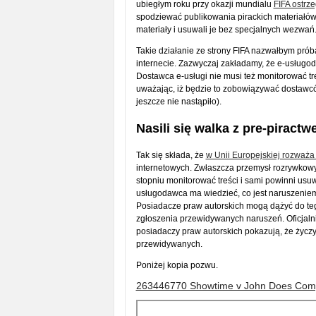
ubiegłym roku przy okazji mundialu
FIFA ostrz
spodziewać publikowania pirackich materiałów.
materiały i usuwali je bez specjalnych wezwań
Takie działanie ze strony FIFA nazwałbym pró
internecie. Zazwyczaj zakładamy, że e-usługod
Dostawca e-usługi nie musi też monitorować tre
uważając, iż będzie to zobowiązywać dostawcó
jeszcze nie nastąpiło).
Nasili się walka z pre-piract
Tak się składa, że
w Unii Europejskiej rozważa
internetowych. Zwłaszcza przemysł rozrywkow
stopniu monitorować treści i sami powinni usu
usługodawca ma wiedzieć, co jest naruszenie
Posiadacze praw autorskich mogą dążyć do te
zgłoszenia przewidywanych naruszeń. Oficjalni
posiadaczy praw autorskich pokazują, że życz
przewidywanych.
Poniżej kopia pozwu.
263446770 Showtime v John Does Comp