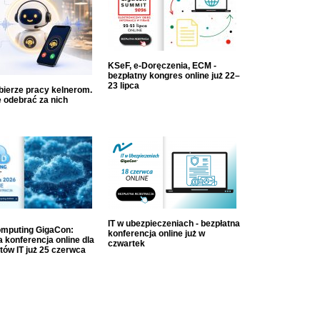
KSeF, e-Doręczenia, ECM -
bezpłatny kongres online już 22–
23 lipca
dbierze pracy kelnerom.
 odebrać za nich
IT w ubezpieczeniach - bezpłatna
mputing GigaCon:
konferencja online już w
 konferencja online dla
czwartek
tów IT już 25 czerwca