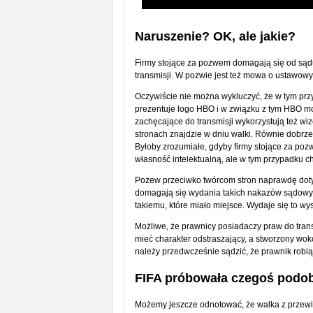
Naruszenie? OK, ale jakie?
F
irmy stojące za pozwem domagają się od sądu
transmisji. W pozwie jest też mowa o ustawo
Oczywiście nie można wykluczyć, że w tym prz
prezentuje logo HBO i w związku z tym HBO m
zachęcające do transmisji wykorzystują też wiz
stronach znajdzie w dniu walki. Równie dobrze
Byłoby zrozumiałe, gdyby firmy stojące za poz
własność intelektualną, ale w tym przypadku c
Pozew przeciwko twórcom stron naprawdę dotyc
domagają się wydania takich nakazów sądowyc
takiemu, które miało miejsce. Wydaje się to w
Możliwe, że prawnicy posiadaczy praw do tran
mieć charakter odstraszający, a stworzony w
należy przedwcześnie sądzić, że prawnik robiąc
FIFA próbowała czegoś podo
Możemy jeszcze odnotować, że walka z przewi