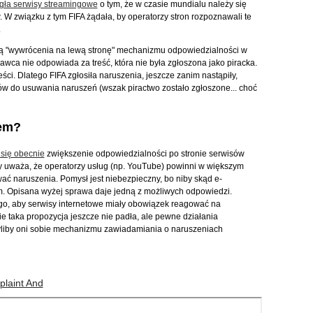
egła serwisy streamingowe
o tym, że w czasie mundialu należy się
 W związku z tym FIFA żądała, by operatorzy stron rozpoznawali te
.
bą "wywrócenia na lewą stronę" mechanizmu odpowiedzialności w
awca nie odpowiada za treść, która nie była zgłoszona jako piracka.
ści. Dlatego FIFA zgłosiła naruszenia, jeszcze zanim nastąpiły,
w do usuwania naruszeń (wszak piractwo zostało zgłoszone... choć
wem?
 się obecnie
zwiększenie odpowiedzialności po stronie serwisów
y uważa, że operatorzy usług (np. YouTube) powinni w większym
wać naruszenia. Pomysł jest niebezpieczny, bo niby skąd e-
m. Opisana wyżej sprawa daje jedną z możliwych odpowiedzi.
go, aby serwisy internetowe miały obowiązek reagować na
e taka propozycja jeszcze nie padła, ale pewne działania
yliby oni sobie mechanizmu zawiadamiania o naruszeniach
laint And