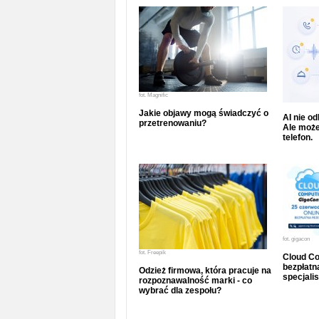
fot.
Magnific
Jakie objawy mogą świadczyć o
AI nie o
przetrenowaniu?
Ale może
telefon.
fot.
gigacon
fot.
Freepik
Cloud Co
bezpłatna
Odzież firmowa, która pracuje na
specjalis
rozpoznawalność marki - co
wybrać dla zespołu?