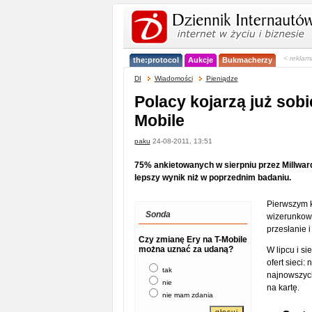
< reklam
the:protocol
Aukcje
Bukmacherzy
DI
Wiadomości
Pieniądze
Polacy kojarzą już sobi
Mobile
paku
24-08-2011, 13:51
75% ankietowanych w sierpniu przez Millwa
lepszy wynik niż w poprzednim badaniu.
Pierwszym 
Sonda
wizerunkow
przesłanie i
Czy zmianę Ery na T-Mobile
można uznać za udaną?
W lipcu i s
ofert sieci:
tak
najnowszych
nie
na kartę.
nie mam zdania