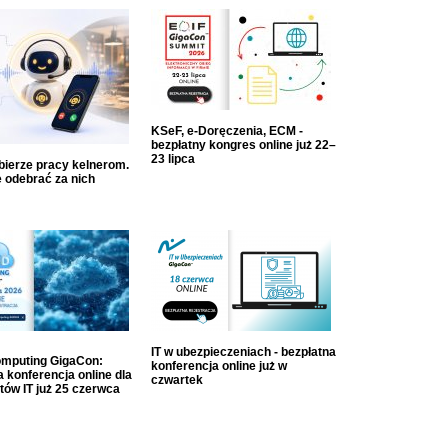
KSeF, e-Doręczenia, ECM -
bezpłatny kongres online już 22–
23 lipca
dbierze pracy kelnerom.
 odebrać za nich
IT w ubezpieczeniach - bezpłatna
mputing GigaCon:
konferencja online już w
 konferencja online dla
czwartek
tów IT już 25 czerwca