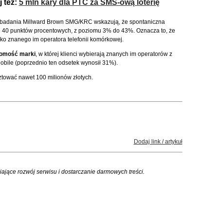
j też:
5 mln kary dla PTC za SMS-ową loterię
badania Millward Brown SMG/KRC wskazują, że spontaniczna
o 40 punktów procentowych, z poziomu 3% do 43%. Oznacza to, że
o znanego im operatora telefonii komórkowej.
jomość marki
, w której klienci wybierają znanych im operatorów z
Mobile (poprzednio ten odsetek wynosił 31%).
tować nawet 100 milionów złotych.
Dodaj link / artykuł
iające rozwój serwisu i dostarczanie darmowych treści.