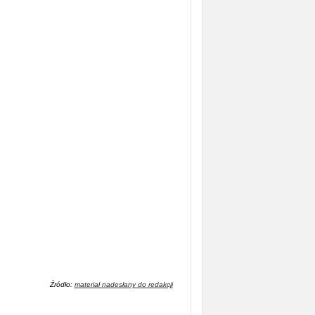
Źródło:
materiał nadesłany do redakcji