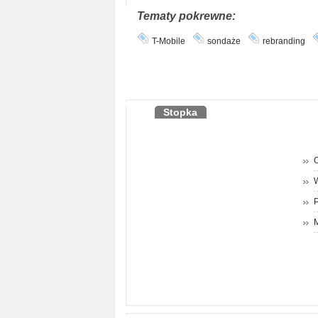
Tematy pokrewne:
T-Mobile
sondaże
rebranding
Stopka
O
P
M