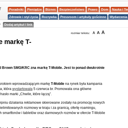
Poradniki
Pieniądze
Biznes
Bezpieczeństwo
Prawo
Dom
Nauka i T
Zdrowie i styl życia
Rozrywka
Pressroom i artykuły gościnne
Wydarzenia 
a
Dodaj artykuł / link
A
A
A
rozmiar tekstu:
e markę T-
rd Brown SMG/KRC zna markę T-Mobile. Jest to ponad dwukrotnie
krokiem wprowadzającym markę
T-Mobile
na rynek była kampania
a, która
wystartowała
5 czerwca br. Promowała ona główne
 hasło marki „Chwile, które łączą”.
ierpniu działania reklamowe skierowane zostały na promocję nowych
 nielimitowanych rozmowy w kraju i za granicą, ofertę roamingu,
 smartfonów i tabletów oraz darmowych rozmów w ofercie T-Mobile