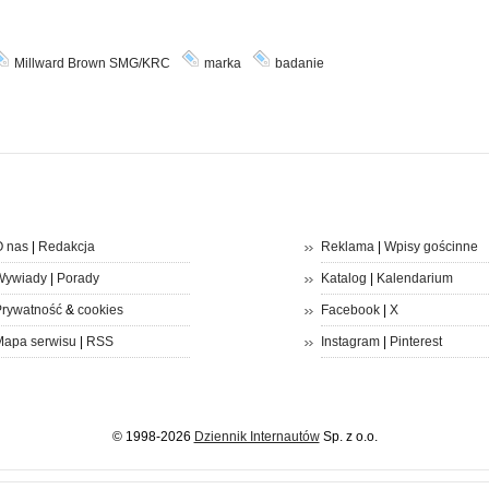
Millward Brown SMG/KRC
marka
badanie
 nas
|
Redakcja
Reklama
|
Wpisy gościnne
Wywiady
|
Porady
Katalog
|
Kalendarium
rywatność
&
cookies
Facebook
|
X
apa serwisu
|
RSS
Instagram
|
Pinterest
© 1998-2026
Dziennik Internautów
Sp. z o.o.