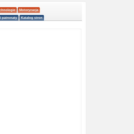
echnologie
Motoryzacja
i patronaty
Katalog stron