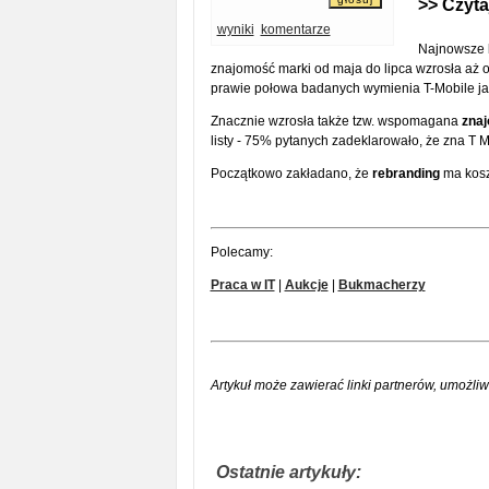
>> Czyta
wyniki
komentarze
Najnowsze 
znajomość marki od maja do lipca wzrosła aż 
prawie połowa badanych wymienia T-Mobile jak
Znacznie wzrosła także tzw. wspomagana
zna
listy - 75% pytanych zadeklarowało, że zna T 
Początkowo zakładano, że
rebranding
ma kosz
Polecamy:
Praca w IT
|
Aukcje
|
Bukmacherzy
Artykuł może zawierać linki partnerów, umożliw
Ostatnie artykuły: