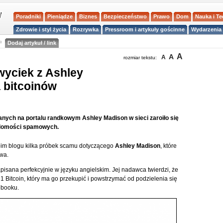
Poradniki
Pieniądze
Biznes
Bezpieczeństwo
Prawo
Dom
Nauka i T
Zdrowie i styl życia
Rozrywka
Pressroom i artykuły gościnne
Wydarzenia 
a
Dodaj artykuł / link
A
A
A
rozmiar tekstu:
wyciek z Ashley
 bitcoinów
nych na portalu randkowym Ashley Madison w sieci zaroiło się
adomości spamowych.
woim blogu kilka próbek scamu dotyczącego
Ashley Madison
, które
wa.
sana perfekcyjnie w języku angielskim. Jej nadawca twierdzi, że
1 Bitcoin, który ma go przekupić i powstrzymać od podzielenia się
ebooku.