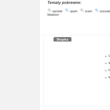
Tematy pokrewne:
wycieki
spam
scam
oszust
Madison
Stopka
O
P
M