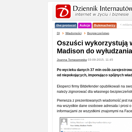
< reklam
the:protocol
Aukcje
Bukmacherzy
DI
Wiadomości
Bezpieczeństwo
Oszuści wykorzystują 
Madison do wyłudzania
Joanna Tomaszewska
03-09-2015, 11:45
Po wycieku danych 37 mln osób zarejestrowa
od niepokojących, imponująco spójnych wi
Eksperci firmy Bitdefender opublikowali na s
należy zignorować dla własnego bezpieczeńst
Pierwsza z prezentowanych wiadomość jest napi
ma wszystkie dane osobowe adresata i prosi o 
informacjami ze wszystkimi znajomymi na Fac