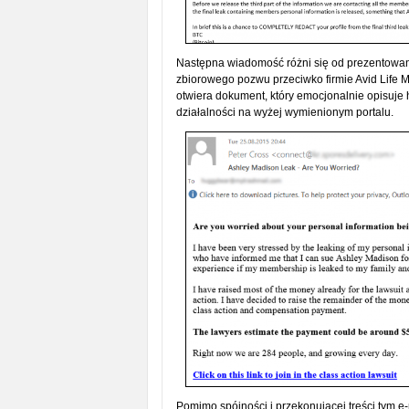
Następna wiadomość różni się od prezentowany
zbiorowego pozwu przeciwko firmie Avid Life M
otwiera dokument, który emocjonalnie opisuje h
działalności na wyżej wymienionym portalu.
Pomimo spójności i przekonującej treści tym e