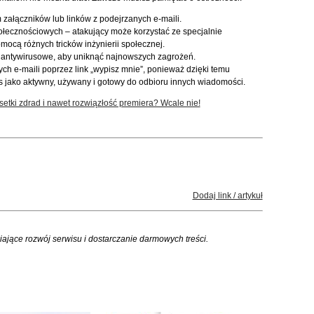
załączników lub linków z podejrzanych e-maili.
połecznościowych – atakujący może korzystać ze specjalnie
mocą różnych tricków inżynierii społecznej.
 antywirusowe, aby uniknąć najnowszych zagrożeń.
ych e-maili poprzez link „wypisz mnie”, ponieważ dzięki temu
 jako aktywny, używany i gotowy do odbioru innych wiadomości.
setki zdrad i nawet rozwiązłość premiera? Wcale nie!
Dodaj link / artykuł
iające rozwój serwisu i dostarczanie darmowych treści.