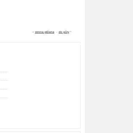
«
strona główna
-
do góry
^