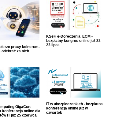
KSeF, e-Doręczenia, ECM -
bezpłatny kongres online już 22–
23 lipca
dbierze pracy kelnerom.
 odebrać za nich
IT w ubezpieczeniach - bezpłatna
mputing GigaCon:
konferencja online już w
 konferencja online dla
czwartek
tów IT już 25 czerwca