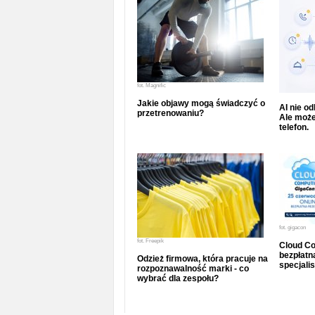
fot.
Magnific
Jakie objawy mogą świadczyć o
AI nie o
przetrenowaniu?
Ale może
telefon.
fot.
gigacon
fot.
Freepik
Cloud Co
bezpłatna
Odzież firmowa, która pracuje na
specjalis
rozpoznawalność marki - co
wybrać dla zespołu?