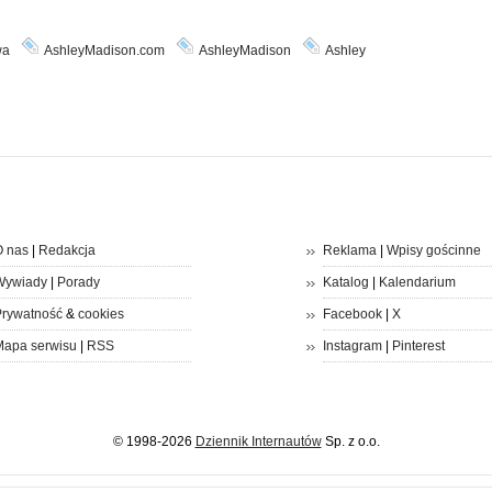
wa
AshleyMadison.com
AshleyMadison
Ashley
 nas
|
Redakcja
Reklama
|
Wpisy gościnne
Wywiady
|
Porady
Katalog
|
Kalendarium
rywatność
&
cookies
Facebook
|
X
apa serwisu
|
RSS
Instagram
|
Pinterest
© 1998-2026
Dziennik Internautów
Sp. z o.o.