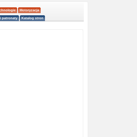
echnologie
Motoryzacja
i patronaty
Katalog stron