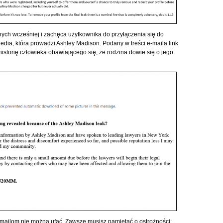
ch wcześniej i zachęca użytkownika do przyłączenia się do
edia, która prowadzi Ashley Madison. Podany w treści e-maila link
istorię człowieka obawiającego się, że rodzina dowie się o jego
-mailom nie można ufać. Zawsze musisz pamiętać o ostrożności: