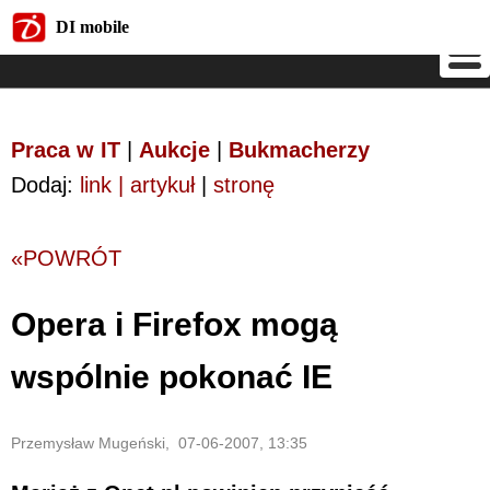
DI mobile
DI mobile
Praca w IT
|
Aukcje
|
Bukmacherzy
Dodaj:
link | artykuł
|
stronę
«POWRÓT
Opera i Firefox mogą
wspólnie pokonać IE
Przemysław Mugeński, 07-06-2007, 13:35