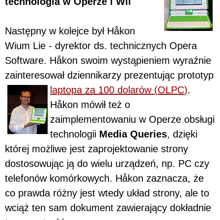
technologia w Operze i Wii
Następny w kolejce był Håkon
Wium Lie - dyrektor ds. technicznych Opera
Software. Håkon swoim wystąpieniem wyraźnie
zainteresował dziennikarzy prezentując prototyp
laptopa za 100 dolarów (
OLPC
)
.
Håkon mówił też o
zaimplementowaniu w Operze obsługi
technologii
Media Queries
, dzięki
której możliwe jest zaprojektowanie strony
dostosowując ją do wielu urządzeń, np. PC czy
telefonów komórkowych. Håkon zaznacza, że
co prawda różny jest wtedy układ strony, ale to
wciąż ten sam dokument zawierający dokładnie